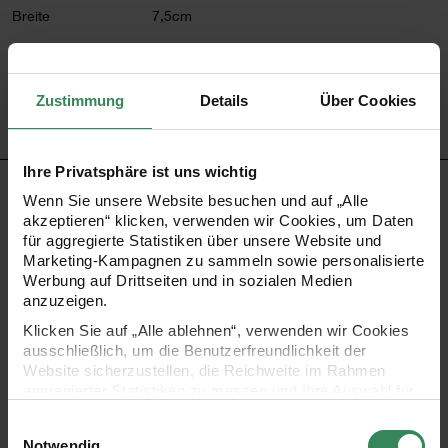
Breite
7,5cm
Artikel-Nr.
501342
Bestell-Nr.
3743409
Zustimmung
Details
Über Cookies
Ihre Privatsphäre ist uns wichtig
PRODUKTBESCHREIBUNG
Wenn Sie unsere Website besuchen und auf „Alle
akzeptieren“ klicken, verwenden wir Cookies, um Daten
für aggregierte Statistiken über unsere Website und
Die Papphäuser sind vorgestanzt und geklebt und werden
Marketing-Kampagnen zu sammeln sowie personalisierte
einfach entlang der gefalzten Linien zusammengefaltet.
Werbung auf Drittseiten und in sozialen Medien
anzuzeigen.
Das Dach des Häuschens funktioniert wie ein Klappdeckel,
Klicken Sie auf „Alle ablehnen“, verwenden wir Cookies
der immer wieder geschlossen oder geöffnet werden kann,
ausschließlich, um die Benutzerfreundlichkeit der
um die Häuser zu befüllen. Die Häuschen eignen sich
Website sicherzustellen, die Reichweite im Rahmen
aggregierter Statistiken zu messen und Ihre Auswahl für
sowohl als Deko-Objekte als auch als süßer
zukünftige Besuche zu speichern.
Einwilligungsauswahl
Adventskalender.
Ihre Einwilligung ist freiwillig und kann jederzeit über den
Notwendig