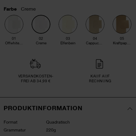
Farbe
Creme
01
02
03
04
05
Offwhite-roségold
Creme
Elfenbein
Cappuccino
Kraftpapier
VERSAND­KOSTEN­
KAUF AUF
FREI AB 34,99 €
RECHNUNG
PRODUKTINFORMATION
Format
Quadratisch
Grammatur
220g