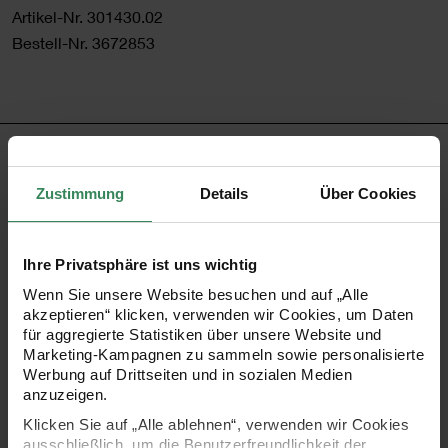
Artikel-Nr.
301430.02
Bestell-Nr.
3672853
PRODUKTBESCHREIBUNG
Zustimmung
Details
Über Cookies
Die Paper Poetry Renew Karten im quadratischen Format
gehören zur Papeterie-Serie mit Recyclingmaterial von
Ihre Privatsphäre ist uns wichtig
Rico Design und sind die ideale Wahl für alle, die moderne
Wenn Sie unsere Website besuchen und auf „Alle
Gruß-, Dankes- oder Einladungskarten gestalten möchten.
akzeptieren“ klicken, verwenden wir Cookies, um Daten
Das Papier besticht durch seine charakteristische
für aggregierte Statistiken über unsere Website und
Marketing-Kampagnen zu sammeln sowie personalisierte
Maserung und sorgt für einen besonders natürlichen Look.
Werbung auf Drittseiten und in sozialen Medien
Mit einer stabilen Grammatur von 220 g/m² bieten die
anzuzeigen.
quadratischen Klappkarten die perfekte Grundlage für
Klicken Sie auf „Alle ablehnen“, verwenden wir Cookies
ausschließlich, um die Benutzerfreundlichkeit der