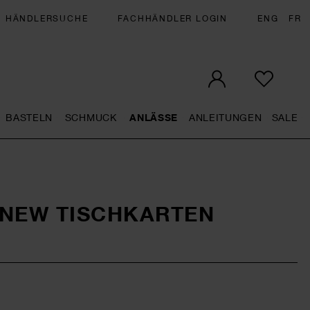
HÄNDLERSUCHE
FACHHÄNDLER LOGIN
ENG
FR
BASTELN
SCHMUCK
ANLÄSSE
ANLEITUNGEN
SALE
eral.openMenu
Künstlerbedarf general.openMenu
Basteln general.openMenu
Schmuck general.openMenu
Anlässe general.op
Anleit
S
ENEW TISCHKARTEN