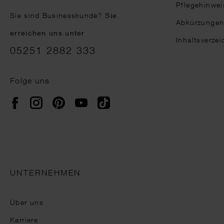
Pflegehinwei
Sie sind Businesskunde?
Sie
Abkürzunge
erreichen uns unter
Inhaltsverzei
05251 2882 333
Folge uns
Instagram
Pinterest
YouTube
TikTok
Facebook
UNTERNEHMEN
Über uns
Karriere