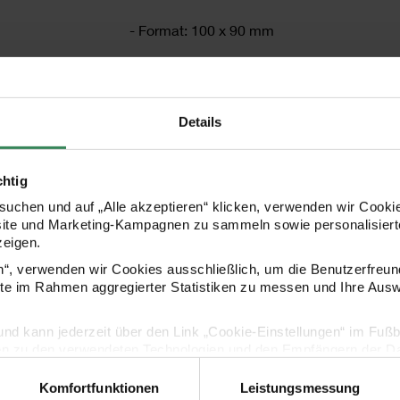
- Format: 100 x 90 mm
- Grammatur: 220 g/m³
- bedruckbar mit Laser- und Tintenstrahld
Details
- Inhalt: 5 Stück
chtig
uchen und auf „Alle akzeptieren“ klicken, verwenden wir Cookie
site und Marketing-Kampagnen zu sammeln sowie personalisierte
HERSTELLER
zeigen.
en“, verwenden wir Cookies ausschließlich, um die Benutzerfreun
ite im Rahmen aggregierter Statistiken zu messen und Ihre Aus
lig und kann jederzeit über den Link „Cookie-Einstellungen“ im Fuß
en zu den verwendeten Technologien und den Empfängern der Dat
Komfortfunktionen
Leistungsmessung
Vertrag widerrufen