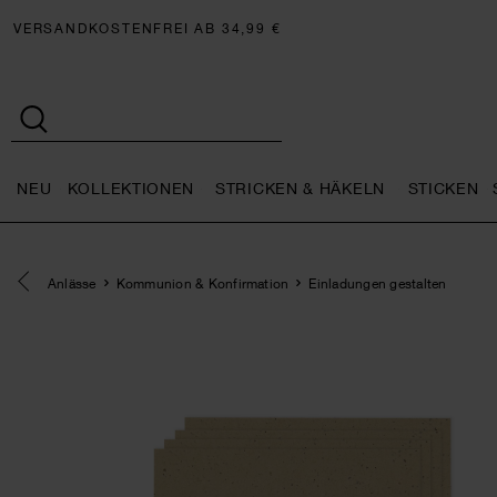
VERSANDKOSTENFREI AB 34,99 €
NEU
KOLLEKTIONEN
STRICKEN & HÄKELN
STICKEN
Neu general.openMenu
Kollektionen general.openMe
Stricken 
Eine Kategorie zurück navigieren
Anlässe
Kommunion & Konfirmation
Einladungen gestalten