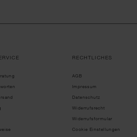
ERVICE
RECHTLICHES
eratung
AGB
tworten
Impressum
ersand
Datenschutz
g
Widerrufsrecht
Widerrufsformular
weise
Cookie Einstellungen