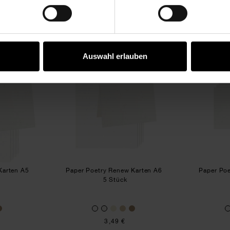
KAUFEMPFEHLUNG
r Poetry Renew Karten A5
Paper Poetry Renew Karten A6
Auswahl erlauben
Karten A5
Paper Poetry Renew Karten A6
Paper Po
5 Stück
3,49 €