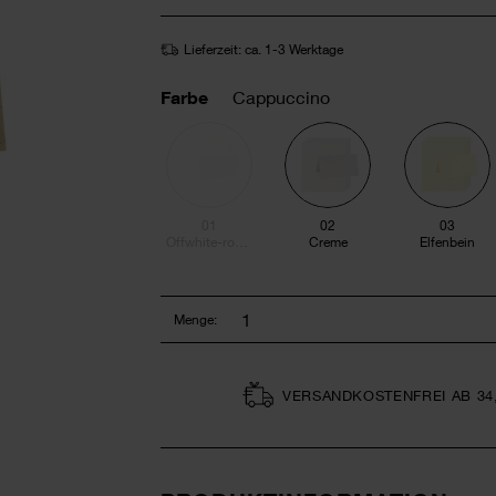
Lieferzeit: ca. 1-3 Werktage
Farbe
Cappuccino
01
02
03
Offwhite-roségold
Creme
Elfenbein
Menge:
VERSAND­KOSTEN­FREI AB 34