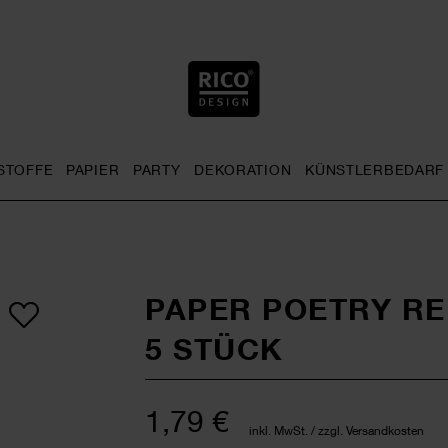
STOFFE
PAPIER
PARTY
DEKORATION
KÜNSTLERBEDARF
nu
& Häkeln general.openMenu
Sticken general.openMenu
Stoffe general.openMenu
Papier general.openMenu
Party general.openMenu
Dekoration gen
PAPER POETRY R
5 STÜCK
1,79 €
inkl. MwSt. / zzgl. Versandkosten