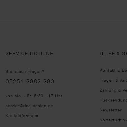
SERVICE HOTLINE
HILFE & S
Kontakt & B
Sie haben Fragen?
Telefonnummer
Fragen & An
05251 2882 280
Zahlung & V
von Mo. - Fr. 8:30 - 17 Uhr
Rücksendun
service@rico-design.de
Newsletter
Kontaktformular
Korrekturhin