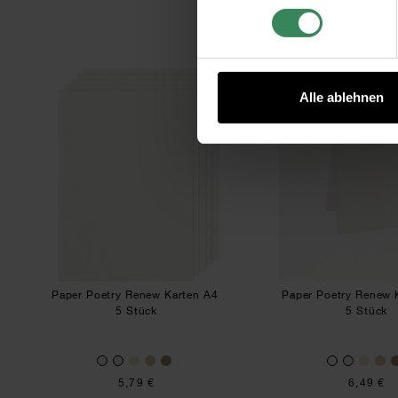
Paper Poetry Renew Karten A4
Pape
Alle ablehnen
Paper Poetry Renew Karten A4
Paper Poetry Renew 
5 Stück
5 Stück
5,79 €
6,49 €