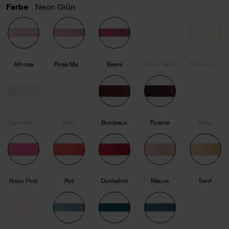
Farbe
Neon Grün
Altrosa
Rosa Mauve
Beere
Neon Gelb
Neon Grün
Tannengrün
Mint
Bordeaux
Rosine
Rosa
Neon Pink
Rot
Dunkelrot
Mauve
Senf