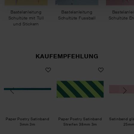
Bastelanleitung
Bastelanleitung
Bastelanle
Schultüte mit Tüll
Schultüte Fussball
Schultüte Er
und Stickern
KAUFEMPFEHLUNG
8mm 3m
glänzend Pink
Paper Poetry Satinband 3mm 3m
Paper Poetry Satinband 
Paper Poetry Satinband
Paper Poetry Satinband
Satinband gl
3mm 3m
Streifen 38mm 3m
25m