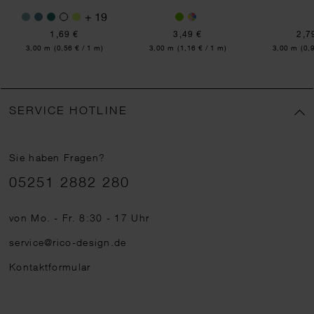
+ 19
1,69 €
3,49 €
2,7
Inhalt:
Inhalt:
Inhalt:
3,00 m
(0,56 € / 1 m)
3,00 m
(1,16 € / 1 m)
3,00 m
(0,
SERVICE HOTLINE
Sie haben Fragen?
Telefonnummer
05251 2882 280
von Mo. - Fr. 8:30 - 17 Uhr
service@rico-design.de
Kontaktformular