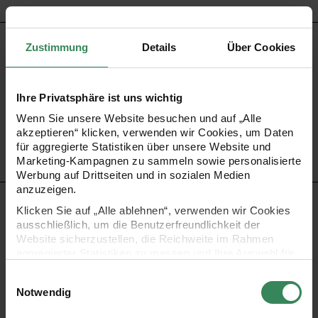
PRODUKTINFORMATION
Zustimmung
Details
Über Cookies
Material
100% Polyester
Ihre Privatsphäre ist uns wichtig
Artikel-Nr.
99001.91.42
Wenn Sie unsere Website besuchen und auf „Alle
Bestell-Nr.
3289570
akzeptieren“ klicken, verwenden wir Cookies, um Daten
für aggregierte Statistiken über unsere Website und
Marketing-Kampagnen zu sammeln sowie personalisierte
Werbung auf Drittseiten und in sozialen Medien
anzuzeigen.
PRODUKTBESCHREIBUNG
Klicken Sie auf „Alle ablehnen“, verwenden wir Cookies
ausschließlich, um die Benutzerfreundlichkeit der
Website sicherzustellen, die Reichweite im Rahmen
Setzen Sie Akzente! Als i-Tüpfelchen für Ihr Geschenk
aggregierter Statistiken zu messen und Ihre Auswahl für
bietet sich ein edles Dekoband aus Satin an. Dieses
zukünftige Besuche zu speichern.
Einwilligungsauswahl
zeichnet sich durch seine glatte und glänzende
Ihre Einwilligung ist freiwillig und kann jederzeit über den
Notwendig
Link „Cookie-Einstellungen“ im Fußbereich der Seite
Oberflächenstruktur aus.
widerrufen werden. Weitere Informationen zu den