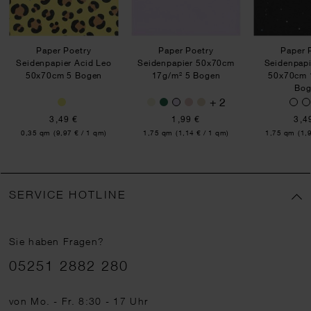
Paper Poetry
Paper Poetry
Paper 
Seidenpapier Acid Leo
Seidenpapier 50x70cm
Seidenpapi
50x70cm 5 Bogen
17g/m² 5 Bogen
50x70cm 
Bog
+ 2
3,49 €
1,99 €
3,4
Inhalt:
Inhalt:
Inhalt:
0,35 qm
(9,97 € / 1 qm)
1,75 qm
(1,14 € / 1 qm)
1,75 qm
(1,
SERVICE HOTLINE
Sie haben Fragen?
Telefonnummer
05251 2882 280
von Mo. - Fr. 8:30 - 17 Uhr