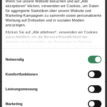
Wenn Sie unsere Website besuchen und auf „Alle
akzeptieren“ klicken, verwenden wir Cookies, um Daten
für aggregierte Statistiken über unsere Website und
•
ideal als Geschenkpapier, zum Basteln oder für
Marketing-Kampagnen zu sammeln sowie personalisierte
Dekorationen
Werbung auf Drittseiten und in sozialen Medien
anzuzeigen.
•
säurefrei
Klicken Sie auf „Alle ablehnen“, verwenden wir Cookies
•
Stärke: 20g/m²
ausschließlich, um die Benutzerfreundlichkeit der
•
Format: 50 x 70 cm
Website sicherzustellen, die Reichweite im Rahmen
aggregierter Statistiken zu messen und Ihre Auswahl für
•
Inhalt: 5 Bogen
zukünftige Besuche zu speichern.
•
verschiedene Farben zur Auswahl
Einwilligungsauswahl
Ihre Einwilligung ist freiwillig und kann jederzeit über den
Notwendig
Link „Cookie-Einstellungen“ im Fußbereich der Seite
widerrufen werden. Weitere Informationen zu den
HERSTELLER
verwendeten Technologien und den Empfängern der
Komfortfunktionen
Daten finden Sie in unserer Datenschutzerklärung.
Impressum
Datenschutz
Vertrag widerrufen
Leistungsmessung
KOSTENLOSE ANLEITUNGEN
Marketing