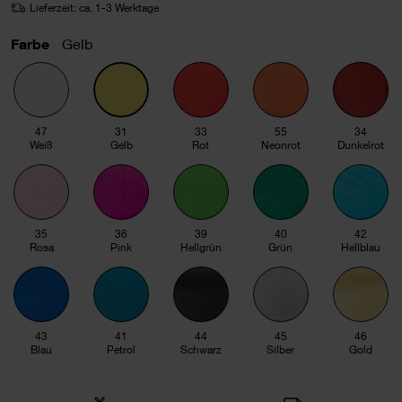
Lieferzeit: ca. 1-3 Werktage
Farbe
Gelb
47
31
33
55
34
Weiß
Gelb
Rot
Neonrot
Dunkelrot
35
36
39
40
42
Rosa
Pink
Hellgrün
Grün
Hellblau
43
41
44
45
46
Blau
Petrol
Schwarz
Silber
Gold