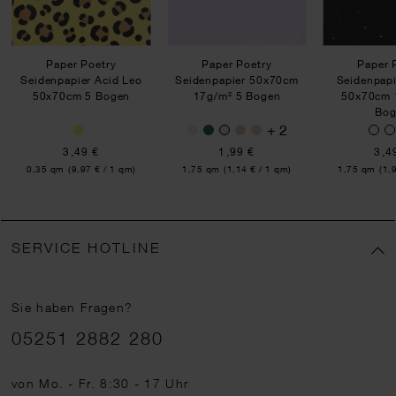
Paper Poetry
Paper Poetry
Paper 
Seidenpapier Acid Leo
Seidenpapier 50x70cm
Seidenpapi
50x70cm 5 Bogen
17g/m² 5 Bogen
50x70cm 
Bog
+ 2
3,49 €
1,99 €
3,4
Inhalt:
Inhalt:
Inhalt:
0,35 qm
(9,97 € / 1 qm)
1,75 qm
(1,14 € / 1 qm)
1,75 qm
(1,
SERVICE HOTLINE
Sie haben Fragen?
Telefonnummer
05251 2882 280
von Mo. - Fr. 8:30 - 17 Uhr