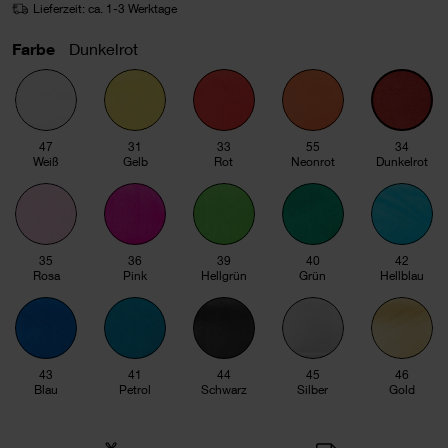
Lieferzeit: ca. 1-3 Werktage
Farbe
Dunkelrot
47
31
33
55
34
Weiß
Gelb
Rot
Neonrot
Dunkelrot
35
36
39
40
42
Rosa
Pink
Hellgrün
Grün
Hellblau
43
41
44
45
46
Blau
Petrol
Schwarz
Silber
Gold