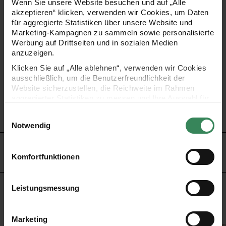
Wenn Sie unsere Website besuchen und auf „Alle
akzeptieren“ klicken, verwenden wir Cookies, um Daten
für aggregierte Statistiken über unsere Website und
•
ideal als Geschenkpapier, zum Basteln oder für
Marketing-Kampagnen zu sammeln sowie personalisierte
Dekorationen
Werbung auf Drittseiten und in sozialen Medien
anzuzeigen.
•
säurefrei
Klicken Sie auf „Alle ablehnen“, verwenden wir Cookies
•
Stärke: 20g/m²
ausschließlich, um die Benutzerfreundlichkeit der
•
Format: 50 x 70 cm
Website sicherzustellen, die Reichweite im Rahmen
aggregierter Statistiken zu messen und Ihre Auswahl für
•
Inhalt: 5 Bogen
zukünftige Besuche zu speichern.
•
verschiedene Farben zur Auswahl
Einwilligungsauswahl
Ihre Einwilligung ist freiwillig und kann jederzeit über den
Notwendig
Link „Cookie-Einstellungen“ im Fußbereich der Seite
widerrufen werden. Weitere Informationen zu den
HERSTELLER
verwendeten Technologien und den Empfängern der
Komfortfunktionen
Daten finden Sie in unserer Datenschutzerklärung.
Impressum
Datenschutz
Vertrag widerrufen
Leistungsmessung
KOSTENLOSE ANLEITUNGEN
Marketing