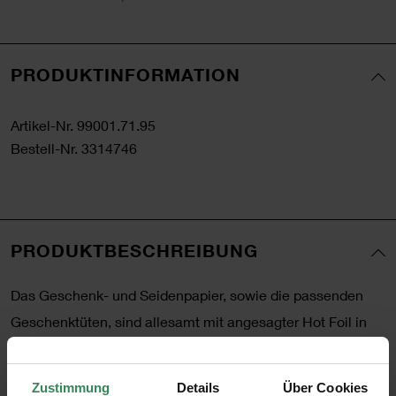
PRODUKTINFORMATION
Artikel-Nr.
99001.71.95
Bestell-Nr.
3314746
PRODUKTBESCHREIBUNG
Das Geschenk- und Seidenpapier, sowie die passenden
Geschenktüten, sind allesamt mit angesagter Hot Foil in
Gold oder Silber versehen, die glänzende Akzente auf
Ihrem Geschenk setzt. Alle Produkte sind farblich
Zustimmung
Details
Über Cookies