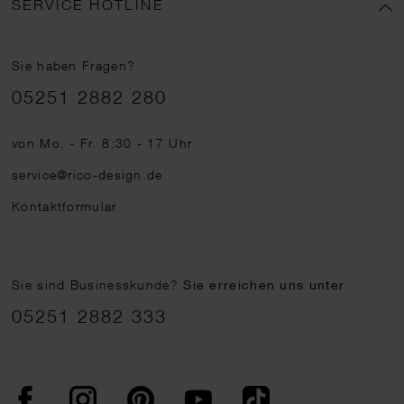
SERVICE HOTLINE
Sie haben Fragen?
Telefonnummer
05251 2882 280
von Mo. - Fr. 8:30 - 17 Uhr
service@rico-design.de
Kontaktformular
Sie sind Businesskunde?
Sie erreichen uns unter
05251 2882 333
Facebook
Instagram
Pinterest
YouTube
TikTok