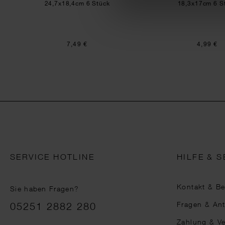
24,7x18,4cm 6 Stück
18,3x17cm 6 S
7,49 €
4,99 €
SERVICE HOTLINE
HILFE & S
Kontakt & B
Sie haben Fragen?
Telefonnummer
Fragen & An
05251 2882 280
Zahlung & V