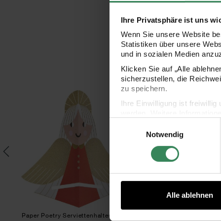
Ihre Privatsphäre ist uns wi
Wenn Sie unsere Website bes
Statistiken über unsere Web
und in sozialen Medien anzu
Klicken Sie auf „Alle ablehn
sicherzustellen, die Reichwe
zu speichern.
Streifen rot-weiß 3,8m
Paper Poetry Serviettenhalter Engel 24,
Pape
Ihre Einwilligung ist freiwil
werden. Weitere Information
Einwilligungsauswahl
Datenschutzerklärung.
Notwendig
Impressum
Datenschutz
Alle ablehnen
8m
Paper Poetry Serviettenhalter Engel
Paper Poetry Servietten