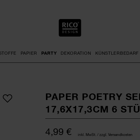
STOFFE
PAPIER
PARTY
DEKORATION
KÜNSTLERBEDARF
nu
& Häkeln general.openMenu
Sticken general.openMenu
Stoffe general.openMenu
Papier general.openMenu
Party general.openMenu
Dekoration gen
PAPER POETRY SE
17,6X17,3CM 6 ST
4,99 €
inkl. MwSt. / zzgl. Versandkosten