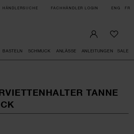
HÄNDLERSUCHE
FACHHÄNDLER LOGIN
ENG
FR
BASTELN
SCHMUCK
ANLÄSSE
ANLEITUNGEN
SALE
eral.openMenu
Künstlerbedarf general.openMenu
Basteln general.openMenu
Schmuck general.openMenu
Anlässe general.op
Anleit
S
RVIETTENHALTER TANNE
ÜCK