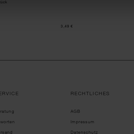
tück
3,49 €
ERVICE
RECHTLICHES
eratung
AGB
tworten
Impressum
ersand
Datenschutz