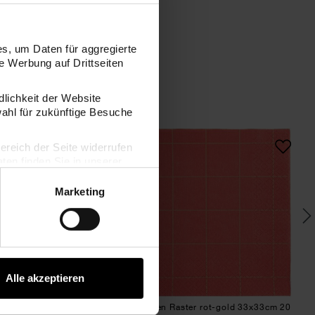
s, um Daten für aggregierte
 Werbung auf Drittseiten
dlichkeit der Website
wahl für zukünftige Besuche
0 Stück
Servietten Raster weiß-gold 33x33cm 20 Stück
Servietten Raster ro
bereich der Seite widerrufen
en finden Sie in unserer
Marketing
Alle akzeptieren
aster weiß-gold 33x33cm
Servietten Raster rot-gold 33x33cm 20
G