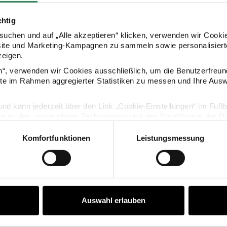
chtig
uchen und auf „Alle akzeptieren“ klicken, verwenden wir Cookie
site und Marketing-Kampagnen zu sammeln sowie personalisierte
zeigen.
KAUFEMPFEHLUNG
en“, verwenden wir Cookies ausschließlich, um die Benutzerfreun
ite im Rahmen aggregierter Statistiken zu messen und Ihre Aus
7x18,4cm 6 Stück
r Poetry Serviettenhalter Glocke 18,3x17cm 6 Stück
Servietten Rentiere 33x33cm 2
lig und kann jederzeit über den Link „Cookie-Einstellungen“ im Fuß
en zu den verwendeten Technologien und den Empfängern der Dat
Komfortfunktionen
Leistungsmessung
Vertrag widerrufen
Auswahl erlauben
halter Glocke
Servietten Rentiere 33x33cm 20 Stück
Servietten R