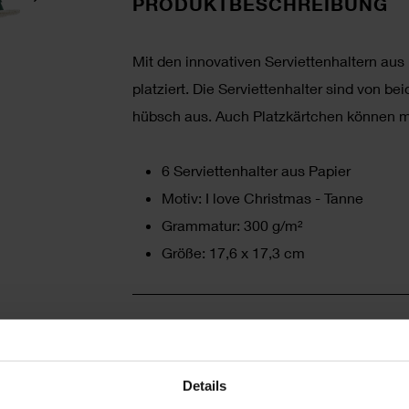
PRODUKTBESCHREIBUNG
Mit den innovativen Serviettenhaltern aus 
platziert. Die Serviettenhalter sind von 
hübsch aus. Auch Platzkärtchen können mi
6 Serviettenhalter aus Papier
Motiv: I love Christmas - Tanne
Grammatur: 300 g/m²
Größe: 17,6 x 17,3 cm
HERSTELLER
Details