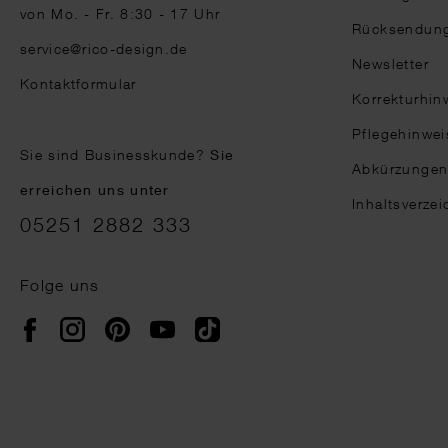
von Mo. - Fr. 8:30 - 17 Uhr
Rücksendun
service@rico-design.de
Newsletter
Kontaktformular
Korrekturhin
Pflegehinwei
Sie sind Businesskunde?
Sie
Abkürzunge
erreichen uns unter
Inhaltsverzei
05251 2882 333
Folge uns
Instagram
Pinterest
YouTube
TikTok
Facebook