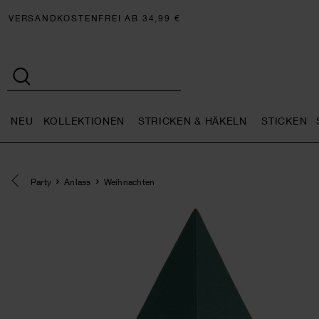
VERSANDKOSTENFREI AB 34,99 €
NEU
KOLLEKTIONEN
STRICKEN & HÄKELN
STICKEN
Neu general.openMenu
Kollektionen general.openMe
Stricken 
Eine Kategorie zurück navigieren
Party
Anlass
Weihnachten