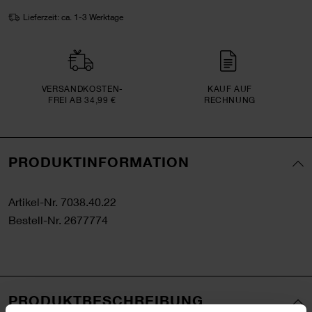
Lieferzeit: ca. 1-3 Werktage
VERSAND­KOSTEN­
KAUF AUF
FREI AB 34,99 €
RECHNUNG
PRODUKTINFORMATION
Artikel-Nr.
7038.40.22
Bestell-Nr.
2677774
PRODUKTBESCHREIBUNG