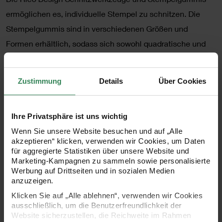
ermöglichen es, individuelle Stempel zu schnitzen. Die
Stempelgummis sind in verschiedenen Größen und
Formen erhältlich, sodass sich sowohl quadratische und
rechteckige als auch runde, ovale oder sogar herzförmige
Stempel anfertigen lassen. Da sich das Gummi mit den
Zustimmung
Details
Über Cookies
Schnitzwerkzeugen sehr leicht bearbeiten lässt, können
Sie sich im Handumdrehen einen ganz persönlichen
Ihre Privatsphäre ist uns wichtig
Stempel kreieren. Beim Gestalten sind Ihrer Kreativität
Wenn Sie unsere Website besuchen und auf „Alle
keine Grenzen gesetzt. Ob ausgefallene Muster,
akzeptieren“ klicken, verwenden wir Cookies, um Daten
personalisierte Slogans oder verspielte Motive – mit dem
für aggregierte Statistiken über unsere Website und
Marketing-Kampagnen zu sammeln sowie personalisierte
vielseitigen Schnitzwerkzeug lassen sich zahlreiche
Werbung auf Drittseiten und in sozialen Medien
Entwürfe verwirklichen! Zu jedem Stempelgummi gibt es
anzuzeigen.
einen passenden Holzstempelblock oder -griff, an den sich
Klicken Sie auf „Alle ablehnen“, verwenden wir Cookies
ausschließlich, um die Benutzerfreundlichkeit der
das bearbeitete Gummi ganz einfach mittels eines
Website sicherzustellen, die Reichweite im Rahmen
enthaltenen Aufsatzes anbringen lässt. So können Sie