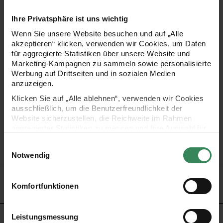
Das Stempelset enthält verschiedene Stempel mit
Ihre Privatsphäre ist uns wichtig
Lichterkindern, Weihnachtsmännern & Co. Ideal für
Wenn Sie unsere Website besuchen und auf „Alle
kreative Bastelprojekte, Karten und Geschenkanhänger –
akzeptieren“ klicken, verwenden wir Cookies, um Daten
für aggregierte Statistiken über unsere Website und
perfekt für kleine und große Weihnachtsfans.
Marketing-Kampagnen zu sammeln sowie personalisierte
Werbung auf Drittseiten und in sozialen Medien
anzuzeigen.
- ideal für Karten, Geschenkanhänger oder -verpackungen
Klicken Sie auf „Alle ablehnen“, verwenden wir Cookies
- für alle glatten Oberflächen geeignet
ausschließlich, um die Benutzerfreundlichkeit der
- Motive: Lichterkinder und Weihnachtsfiguren
Website sicherzustellen, die Reichweite im Rahmen
aggregierter Statistiken zu messen und Ihre Auswahl für
- inkl. schwarzes Stempelkissen
zukünftige Besuche zu speichern.
Einwilligungsauswahl
- Maße: 8x16cm
Ihre Einwilligung ist freiwillig und kann jederzeit über den
Notwendig
Link „Cookie-Einstellungen“ im Fußbereich der Seite
widerrufen werden. Weitere Informationen zu den
HERSTELLER
verwendeten Technologien und den Empfängern der
Komfortfunktionen
Daten finden Sie in unserer Datenschutzerklärung.
Impressum
Datenschutz
Vertrag widerrufen
Leistungsmessung