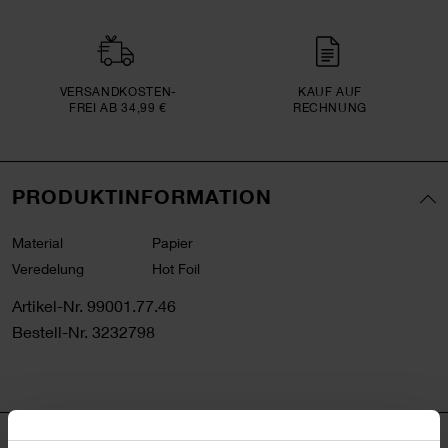
VERSAND­KOSTEN­
KAUF AUF
FREI AB 34,99 €
RECHNUNG
PRODUKTINFORMATION
Material
Papier
Veredelung
Hot Foil
Artikel-Nr.
99001.77.46
Bestell-Nr.
3232798
PRODUKTBESCHREIBUNG