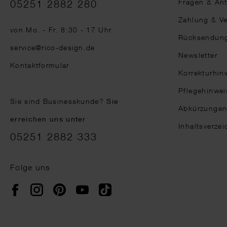
Fragen & An
05251 2882 280
Zahlung & V
von Mo. - Fr. 8:30 - 17 Uhr
Rücksendun
service@rico-design.de
Newsletter
Kontaktformular
Korrekturhin
Pflegehinwei
Sie sind Businesskunde?
Sie
Abkürzunge
erreichen uns unter
Inhaltsverzei
05251 2882 333
Folge uns
Instagram
Pinterest
YouTube
TikTok
Facebook