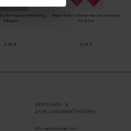
Sticker Herzen mehrfarbig
Paper Poetry Sticker Herzen neonpink
4 Bogen
24 Stück
3,49 €
3,79 €
VERSAND- &
ZAHLUNGSMETHODEN
Wir verschicken mit