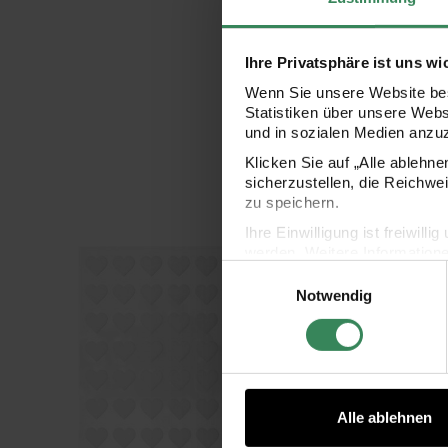
Ihre Privatsphäre ist uns wi
Wenn Sie unsere Website bes
Statistiken über unsere Web
und in sozialen Medien anzu
Klicken Sie auf „Alle ablehn
sicherzustellen, die Reichwe
zu speichern.
Ihre Einwilligung ist freiwil
werden. Weitere Information
Paper Poetry Filzsticker Herzen klein 1 Bl
Paper
Einwilligungsauswahl
Datenschutzerklärung.
Notwendig
Impressum
Datenschutz
Alle ablehnen