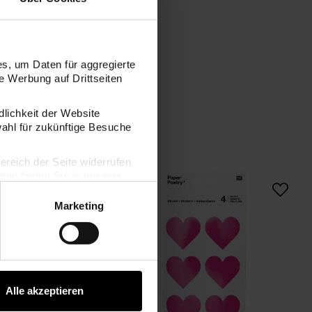
s, um Daten für aggregierte
 Werbung auf Drittseiten
dlichkeit der Website
wahl für zukünftige Besuche
bereich der Seite widerrufen
en finden Sie in unserer
hrfarbig groß
Paper Poetry Sticker Herzen mehrfarbig 4 Bogen
Paper Poetry Sticker
Marketing
Alle akzeptieren