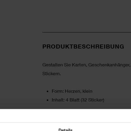
PRODUKTBESCHREIBUNG
Gestalten Sie Karten, Geschenkanhänger,
Stickern.
Form: Herzen, klein
Inhalt: 4 Blatt (32 Sticker)
HERSTELLER
Details