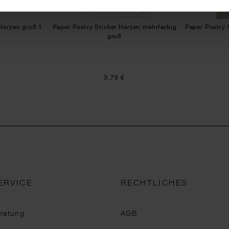
 Herzen groß 1
Paper Poetry Sticker Herzen mehrfarbig
Paper Poetry 
groß
3,79 €
ERVICE
RECHTLICHES
eratung
AGB