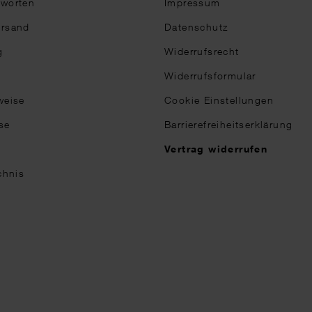
tworten
Impressum
ersand
Datenschutz
g
Widerrufsrecht
Widerrufsformular
weise
Cookie Einstellungen
se
Barrierefreiheitserklärung
n
Vertrag widerrufen
chnis