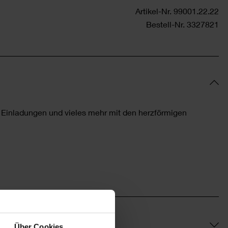
Artikel-Nr.
99001.22.22
Bestell-Nr.
3327821
 Einladungen und vieles mehr mit den herzförmigen
Über Cookies