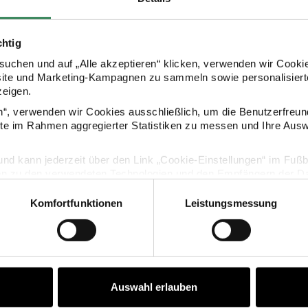
chtig
uchen und auf „Alle akzeptieren“ klicken, verwenden wir Cookie
site und Marketing-Kampagnen zu sammeln sowie personalisierte
zeigen.
en“, verwenden wir Cookies ausschließlich, um die Benutzerfreun
ite im Rahmen aggregierter Statistiken zu messen und Ihre Aus
KAUFEMPFEHLUNG
lig und kann jederzeit über den Link „Cookie-Einstellungen“ im Fuß
en zu den verwendeten Technologien und den Empfängern der Dat
att
 Poetry Filzsticker Herzen groß 1 Blatt
Paper Poetry Sticker Herzen me
Komfortfunktionen
Leistungsmessung
Vertrag widerrufen
Auswahl erlauben