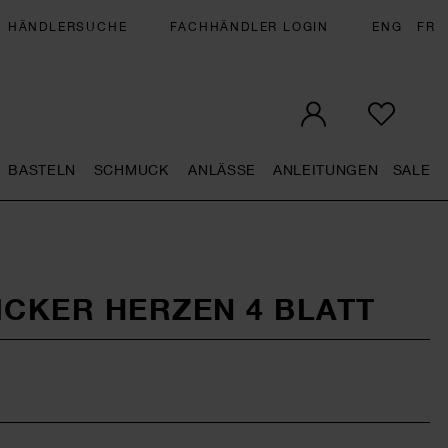
HÄNDLERSUCHE
FACHHÄNDLER LOGIN
ENG
FR
BASTELN
SCHMUCK
ANLÄSSE
ANLEITUNGEN
SALE
eral.openMenu
Künstlerbedarf general.openMenu
Basteln general.openMenu
Schmuck general.openMenu
Anlässe general.op
Anleit
S
ICKER HERZEN 4 BLATT