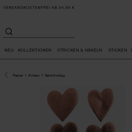
VERSANDKOSTENFREI AB 34,99 €
NEU
KOLLEKTIONEN
STRICKEN & HÄKELN
STICKEN
Neu general.openMenu
Kollektionen general.openMe
Stricken 
Eine Kategorie zurück navigieren
Papier
Anlass
Valentinstag