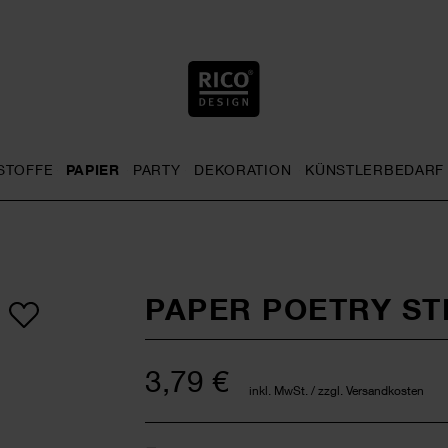
STOFFE
PAPIER
PARTY
DEKORATION
KÜNSTLERBEDARF
nu
& Häkeln general.openMenu
Sticken general.openMenu
Stoffe general.openMenu
Papier general.openMenu
Party general.openMenu
Dekoration gen
PAPER POETRY ST
3,79 €
inkl. MwSt. / zzgl. Versandkosten