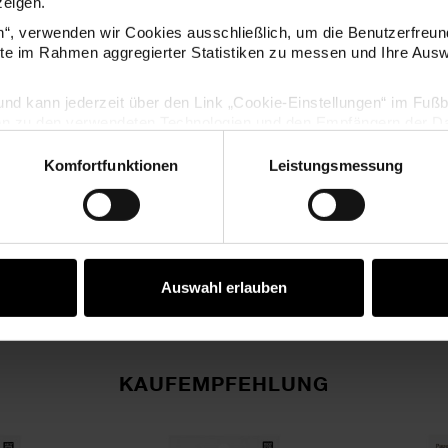
zeigen.
en“, verwenden wir Cookies ausschließlich, um die Benutzerfreun
ite im Rahmen aggregierter Statistiken zu messen und Ihre Aus
lig und kann jederzeit über den Link „Cookie-Einstellungen“ im Fuß
en zu den verwendeten Technologien und den Empfängern der Dat
Komfortfunktionen
Leistungsmessung
Vertrag widerrufen
Auswahl erlauben
KAUFEMPFEHLUNG
1cm 80 Blatt
r Poetry Sticker Wochentage grün 56 Stück
Paper Poetry Sticker Monate 1