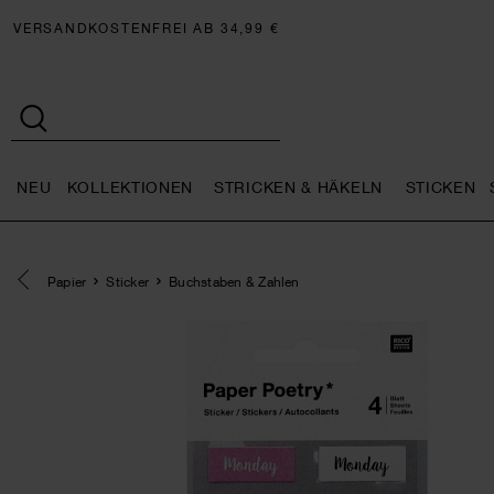
VERSANDKOSTENFREI AB 34,99 €
NEU
KOLLEKTIONEN
STRICKEN & HÄKELN
STICKEN
Neu general.openMenu
Kollektionen general.openMe
Stricken 
Eine Kategorie zurück navigieren
Papier
Sticker
Buchstaben & Zahlen