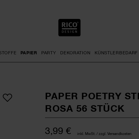
STOFFE
PAPIER
PARTY
DEKORATION
KÜNSTLERBEDARF
nu
& Häkeln general.openMenu
Sticken general.openMenu
Stoffe general.openMenu
Papier general.openMenu
Party general.openMenu
Dekoration gen
PAPER POETRY S
ROSA 56 STÜCK
3,99 €
inkl. MwSt. / zzgl. Versandkosten