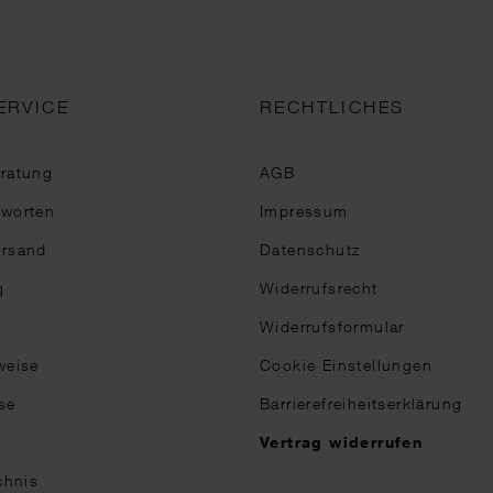
ERVICE
RECHTLICHES
eratung
AGB
tworten
Impressum
ersand
Datenschutz
g
Widerrufsrecht
Widerrufsformular
weise
Cookie Einstellungen
se
Barrierefreiheitserklärung
n
Vertrag widerrufen
chnis