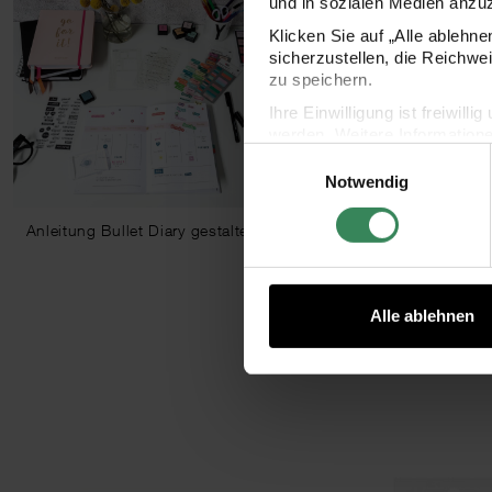
und in sozialen Medien anzu
Klicken Sie auf „Alle ablehn
sicherzustellen, die Reichwe
zu speichern.
Ihre Einwilligung ist freiwil
werden. Weitere Information
Einwilligungsauswahl
Datenschutzerklärung.
Notwendig
Impressum
Datenschutz
Anleitung Bullet Diary gestalten
Alle ablehnen
ticker Zahlen 0-31 128 Stück
Paper Poetry Bullet Diary Softcover 16x2
Pape