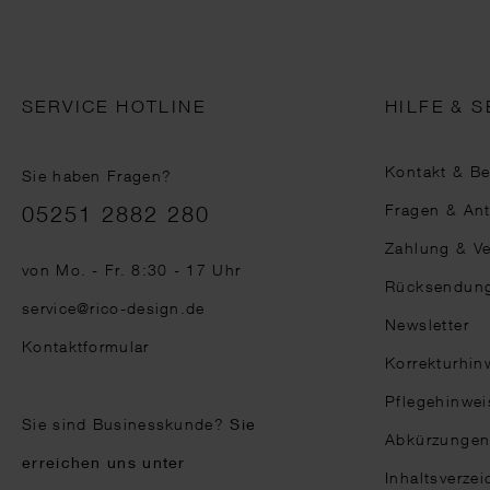
SERVICE HOTLINE
HILFE & S
Kontakt & B
Sie haben Fragen?
Telefonnummer
Fragen & An
05251 2882 280
Zahlung & V
von Mo. - Fr. 8:30 - 17 Uhr
Rücksendun
service@rico-design.de
Newsletter
Kontaktformular
Korrekturhin
Pflegehinwei
Sie sind Businesskunde?
Sie
Abkürzunge
erreichen uns unter
Inhaltsverzei