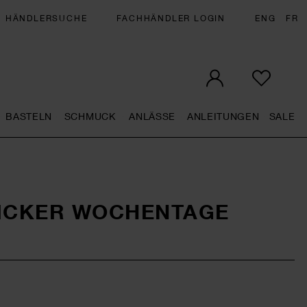
HÄNDLERSUCHE
FACHHÄNDLER LOGIN
ENG
FR
BASTELN
SCHMUCK
ANLÄSSE
ANLEITUNGEN
SALE
eral.openMenu
Künstlerbedarf general.openMenu
Basteln general.openMenu
Schmuck general.openMenu
Anlässe general.op
Anleit
S
TICKER WOCHENTAGE