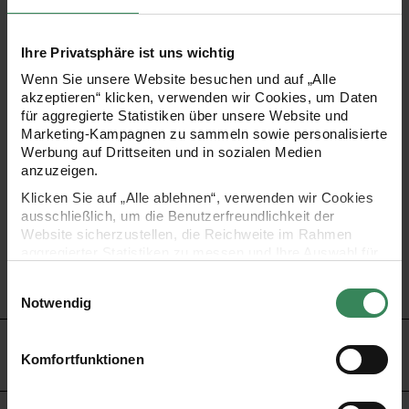
Verschönern Sie Ihre Geschenke mit Motiv-Taftband in
Ihre Privatsphäre ist uns wichtig
moderner Farbe. Dieses Taftband mit Herzmotiv ist 38 mm
Wenn Sie unsere Website besuchen und auf „Alle
breit. Besonders gut zur Geltung kommt es mit einfarbigem
akzeptieren“ klicken, verwenden wir Cookies, um Daten
für aggregierte Statistiken über unsere Website und
Geschenk- oder Packpapier. Auch mit Ritz- oder
Marketing-Kampagnen zu sammeln sowie personalisierte
Geschenkschachteln passt es gut zusammen.
Werbung auf Drittseiten und in sozialen Medien
anzuzeigen.
Taftband mit Herzenmotiv
Klicken Sie auf „Alle ablehnen“, verwenden wir Cookies
Farbe: rosa
ausschließlich, um die Benutzerfreundlichkeit der
Material: 100% Polyester
Website sicherzustellen, die Reichweite im Rahmen
aggregierter Statistiken zu messen und Ihre Auswahl für
Breite: 38mm
zukünftige Besuche zu speichern.
Einwilligungsauswahl
Länge: 3m
Ihre Einwilligung ist freiwillig und kann jederzeit über den
Notwendig
Link „Cookie-Einstellungen“ im Fußbereich der Seite
widerrufen werden. Weitere Informationen zu den
HERSTELLER
verwendeten Technologien und den Empfängern der
Komfortfunktionen
Daten finden Sie in unserer Datenschutzerklärung.
Impressum
Datenschutz
Vertrag widerrufen