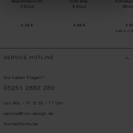
Vergissmeinnicht
nicht Blau
Schneegl
5 Stück
8 Stück
38m
4,49 €
4,99 €
3,9
Inhalt:
3,00 m
(1,
SERVICE HOTLINE
Sie haben Fragen?
Telefonnummer
05251 2882 280
von Mo. - Fr. 8:30 - 17 Uhr
service@rico-design.de
Kontaktformular