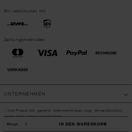
Wir verschicken mit
Zahlungsmethoden
UNTERNEHMEN
* Alle Preise inkl. gesetzl. Mehrwertsteuer zzgl.
Versandkosten
,
wenn nicht anders beschrieben.
** Jede:r Abonnent:in erhält bei erstmaliger Anmeldung für unseren
IN DEN WARENKORB
Menge:
Newsletter einen 10 % Rabatt-Gutschein für unseren Online-Shop.