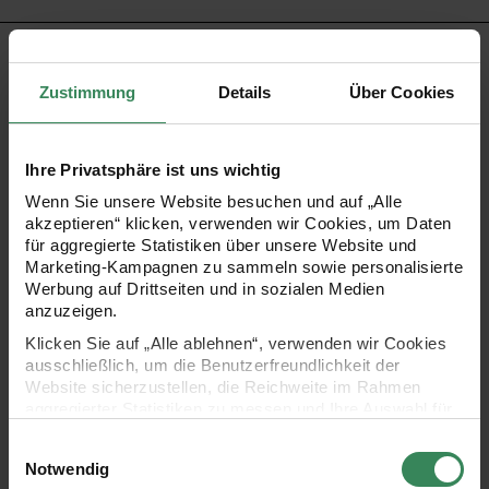
PRODUKTBESCHREIBUNG
Zustimmung
Details
Über Cookies
Verleihen Sie Ihren Geschenken das gewisse Etwas – mit
unserem blauen Taftband in zauberhaft floralem Design!
Ihre Privatsphäre ist uns wichtig
Dank einer Breite von 38 mm setzt es elegante Akzente
Wenn Sie unsere Website besuchen und auf „Alle
und lässt Ihre Verpackung in neuem Glanz erstrahlen.
akzeptieren“ klicken, verwenden wir Cookies, um Daten
Besonders harmoniert es mit einfarbigem Geschenk- oder
für aggregierte Statistiken über unsere Website und
Marketing-Kampagnen zu sammeln sowie personalisierte
Packpapier.
Werbung auf Drittseiten und in sozialen Medien
anzuzeigen.
Klicken Sie auf „Alle ablehnen“, verwenden wir Cookies
ausschließlich, um die Benutzerfreundlichkeit der
- Taftband aus Polyester
Website sicherzustellen, die Reichweite im Rahmen
aggregierter Statistiken zu messen und Ihre Auswahl für
- Farbe: Blau
zukünftige Besuche zu speichern.
Einwilligungsauswahl
- Motiv:
Vergissmeinnicht
Ihre Einwilligung ist freiwillig und kann jederzeit über den
Notwendig
Link „Cookie-Einstellungen“ im Fußbereich der Seite