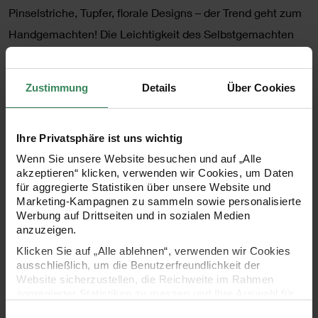
Pinselstriche, Tupfer, florale Designs – der Trend geht zum
Handgemachten! Die Leichtigkeit des Selbstgemachten
und der Charme des nicht Perfekten treten in den
Vordergrund. Die Themenwelt „Crafted Nature“ greift
Zustimmung
Details
Über Cookies
diesen Trend mit aquarellierten, natürlichen Designs auf.
Durch Farbspritzer, -tupfer und sichtbare Pinselstriche
Ihre Privatsphäre ist uns wichtig
entstehen unbekümmerte, lebendige und zeitgemäße
Wenn Sie unsere Website besuchen und auf „Alle
Muster. Die individuellen, modernen Designs der Produkte
akzeptieren“ klicken, verwenden wir Cookies, um Daten
dieser Themenwelt eignen sich für vielseitige
für aggregierte Statistiken über unsere Website und
Marketing-Kampagnen zu sammeln sowie personalisierte
Bastelprojekte und DIYs. Viele der Produkte sind mit
Werbung auf Drittseiten und in sozialen Medien
Neonfarben, goldener Hot Foil und hochwertigen
anzuzeigen.
Glitzerakzenten, die für ein tolles Funkeln sorgen, veredelt.
Klicken Sie auf „Alle ablehnen“, verwenden wir Cookies
ausschließlich, um die Benutzerfreundlichkeit der
Mit dem auf die Serie abgestimmten Tape können Sie
Website sicherzustellen, die Reichweite im Rahmen
beispielsweise Fotoalben, Karten oder Kalender verzieren.
aggregierter Statistiken zu messen und Ihre Auswahl für
zukünftige Besuche zu speichern.
Einwilligungsauswahl