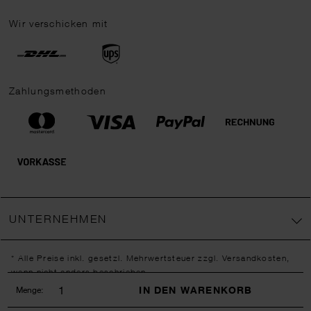
Wir verschicken mit
Zahlungsmethoden
UNTERNEHMEN
* Alle Preise inkl. gesetzl. Mehrwertsteuer zzgl.
Versandkosten
,
wenn nicht anders beschrieben.
** Jede:r Abonnent:in erhält bei erstmaliger Anmeldung für unseren
IN DEN WARENKORB
Menge:
Newsletter einen 10 % Rabatt-Gutschein für unseren Online-Shop.