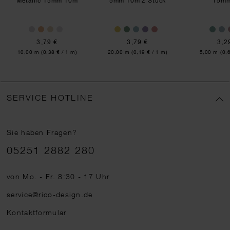
Metallic 15mm 10m
5mm 10m 2 Stück
15m
3,79 €
3,79 €
3,2
Inhalt:
Inhalt:
Inhalt:
10,00 m
(0,38 € / 1 m)
20,00 m
(0,19 € / 1 m)
5,00 m
(0,
SERVICE HOTLINE
Sie haben Fragen?
Telefonnummer
05251 2882 280
von Mo. - Fr. 8:30 - 17 Uhr
service@rico-design.de
Kontaktformular