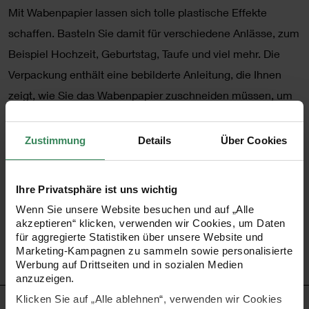
Mit Wabenpapier lassen sich tolle plastische Effekte
schaffen. Basteln Sie damit für verschiedene Anlässe, zum
Beispiel Hochzeit, Geburtstag, Taufe und viel mehr. Die
Verpackung enthält eine bebilderte Anleitung, die Ihnen
zeigt, wie Sie das Wabenpapier zuschneiden müssen, um
beispielsweise Kugeln zu gestalten. Lassen Sie Ihrer
Kreativität freien Lauf!
Zustimmung
Details
Über Cookies
•
Farbe: pastell Mix
Ihre Privatsphäre ist uns wichtig
•
Inhalt: 4 Bogen
Wenn Sie unsere Website besuchen und auf „Alle
•
Größe: 20 x 33 cm
akzeptieren“ klicken, verwenden wir Cookies, um Daten
für aggregierte Statistiken über unsere Website und
•
Tipp! Das Wabenpapier ist auch in weiteren Farben
Marketing-Kampagnen zu sammeln sowie personalisierte
erhältlich!
Werbung auf Drittseiten und in sozialen Medien
anzuzeigen.
Klicken Sie auf „Alle ablehnen“, verwenden wir Cookies
HERSTELLER