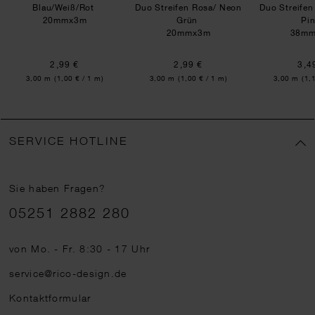
Blau/Weiß/Rot
Duo Streifen Rosa/ Neon
Duo Streifen
20mmx3m
Grün
Pi
20mmx3m
38m
2,99 €
2,99 €
3,4
Inhalt:
Inhalt:
Inhalt:
3,00 m
(1,00 € / 1 m)
3,00 m
(1,00 € / 1 m)
3,00 m
(1,
SERVICE HOTLINE
Sie haben Fragen?
Telefonnummer
05251 2882 280
von Mo. - Fr. 8:30 - 17 Uhr
service@rico-design.de
Kontaktformular