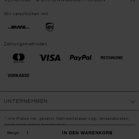
Wir verschicken mit
Zahlungsmethoden
UNTERNEHMEN
* Alle Preise inkl. gesetzl. Mehrwertsteuer zzgl.
Versandkosten
,
wenn nicht anders beschrieben.
** Jede:r Abonnent:in erhält bei erstmaliger Anmeldung für unseren
IN DEN WARENKORB
Menge:
Newsletter einen 10 % Rabatt-Gutschein für unseren Online-Shop.