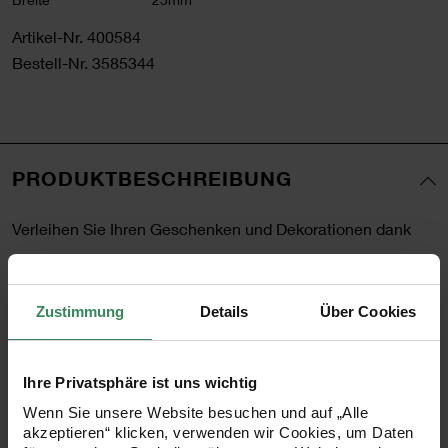
Artikel-Nr.
400584
Bestell-Nr.
3585344
PRODUKTBESCHREIBUNG
Verleihen Sie Ihren Geschenken und Dekorationen dank
des vielseitig verwendbaren Webbands eine persönliche
Note. Die bunten Streifenkombinationen passen perfekt zu
Zustimmung
Details
Über Cookies
vielen Anlässen.
Ihre Privatsphäre ist uns wichtig
- Streifenband mit vielen Verwendungsmöglichkeiten mit
Wenn Sie unsere Website besuchen und auf „Alle
akzeptieren“ klicken, verwenden wir Cookies, um Daten
Neon-Akzenten