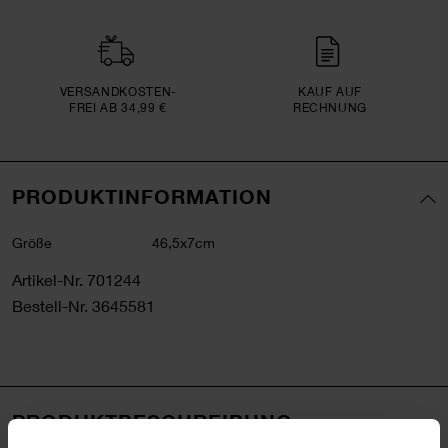
VERSAND­KOSTEN­
KAUF AUF
FREI AB 34,99 €
RECHNUNG
PRODUKTINFORMATION
Größe
46,5x7cm
Artikel-Nr.
701244
Bestell-Nr.
3645581
PRODUKTBESCHREIBUNG