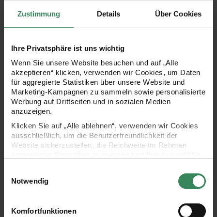
Mit der Papierblume „
Chrysamtheme
“ von Rico Design
Zustimmung
Details
Über Cookies
verleiht man der Tischdeko den letzten Schliff. Künstliche
Blumen sind wunderschön und das ganze Jahr über
Ihre Privatsphäre ist uns wichtig
zeitlos! Gemeinsam mit anderen Papierblumen lässt sich
Wenn Sie unsere Website besuchen und auf „Alle
wunderbar ein eigener Blumenstrauß zusammenstellen
akzeptieren“ klicken, verwenden wir Cookies, um Daten
für aggregierte Statistiken über unsere Website und
und sorgt für viel Freude bei den Beschenkten.
Marketing-Kampagnen zu sammeln sowie personalisierte
Werbung auf Drittseiten und in sozialen Medien
- ideal zum Dekorieren oder Verschenken als liebevolle
anzuzeigen.
Geste
Klicken Sie auf „Alle ablehnen“, verwenden wir Cookies
ausschließlich, um die Benutzerfreundlichkeit der
- Maße: 46,5x7cm
Website sicherzustellen, die Reichweite im Rahmen
aggregierter Statistiken zu messen und Ihre Auswahl für
- Material: Papier
zukünftige Besuche zu speichern.
Einwilligungsauswahl
- Farbe: Creme
Ihre Einwilligung ist freiwillig und kann jederzeit über den
Notwendig
Link „Cookie-Einstellungen“ im Fußbereich der Seite
- Design: La Vie en Rose
widerrufen werden. Weitere Informationen zu den
verwendeten Technologien und den Empfängern der
Komfortfunktionen