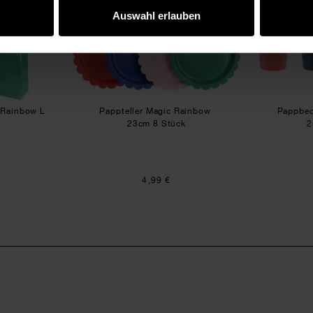
Auswahl erlauben
c Rainbow L
Pappteller Magic Rainbow
Pappbec
23cm 8 Stück
2
4,99 €