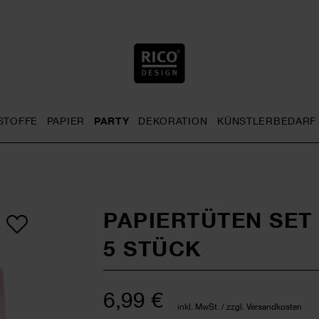
STOFFE
PAPIER
PARTY
DEKORATION
KÜNSTLERBEDARF
nu
& Häkeln general.openMenu
Sticken general.openMenu
Stoffe general.openMenu
Papier general.openMenu
Party general.openMenu
Dekoration gen
PAPIERTÜTEN SET
5 STÜCK
6,99 €
inkl. MwSt. / zzgl. Versandkosten