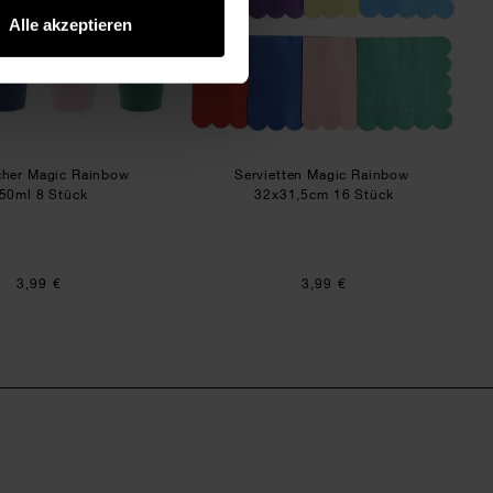
Alle akzeptieren
her Magic Rainbow
Servietten Magic Rainbow
50ml 8 Stück
32x31,5cm 16 Stück
3,99 €
3,99 €