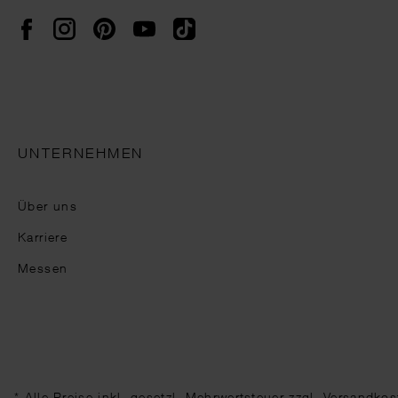
Instagram
Pinterest
YouTube
TikTok
Facebook
UNTERNEHMEN
Über uns
Karriere
Messen
* Alle Preise inkl. gesetzl. Mehrwertsteuer zzgl.
Versandkos