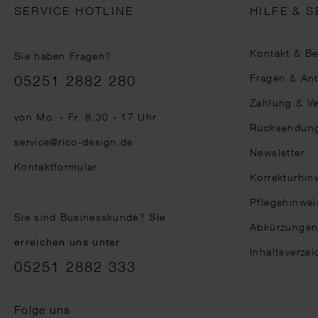
SERVICE HOTLINE
HILFE & S
Kontakt & B
Sie haben Fragen?
Telefonnummer
Fragen & An
05251 2882 280
Zahlung & V
von Mo. - Fr. 8:30 - 17 Uhr
Rücksendun
service@rico-design.de
Newsletter
Kontaktformular
Korrekturhin
Pflegehinwei
Sie sind Businesskunde?
Sie
Abkürzunge
erreichen uns unter
Inhaltsverzei
05251 2882 333
Folge uns