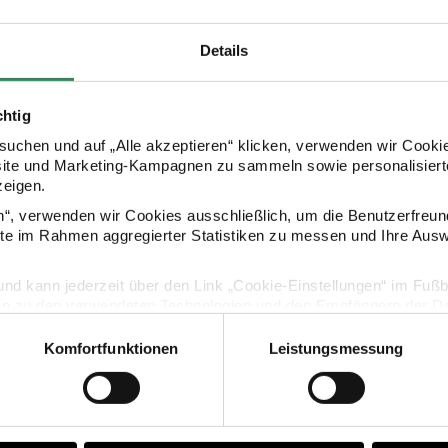
Details
HERSTELLER
chtig
uchen und auf „Alle akzeptieren“ klicken, verwenden wir Cookie
site und Marketing-Kampagnen zu sammeln sowie personalisierte
zeigen.
en“, verwenden wir Cookies ausschließlich, um die Benutzerfreun
ite im Rahmen aggregierter Statistiken zu messen und Ihre Aus
lig und kann jederzeit über den Link „Cookie-Einstellungen“ im Fuß
KAUFEMPFEHLUNG
en zu den verwendeten Technologien und den Empfängern der Dat
Komfortfunktionen
Leistungsmessung
Vertrag widerrufen
ertüten Set Magic Rainbow L
Pappteller Magic Rainbow