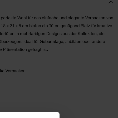
e perfekte Wahl für das einfache und elegante Verpacken von
8 x 21 x 8 cm bieten die Tüten genügend Platz für kreative
rtüten in mehrfarbigen Designs aus der Kollektion, die
 überzeugen. Ideal für Geburtstage, Jubiläen oder andere
 Präsentation gefragt ist.
nke Verpacken