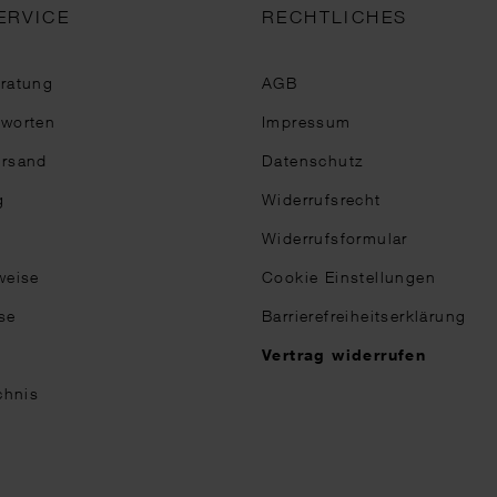
ERVICE
RECHTLICHES
eratung
AGB
tworten
Impressum
ersand
Datenschutz
g
Widerrufsrecht
Widerrufsformular
weise
Cookie Einstellungen
se
Barrierefreiheitserklärung
n
Vertrag widerrufen
chnis