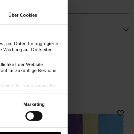
Über Cookies
s, um Daten für aggregierte
 Werbung auf Drittseiten
dlichkeit der Website
wahl für zukünftige Besuche
bereich der Seite widerrufen
en finden Sie in unserer
Marketing
Pappbecher Magic Rainbow
Servietten Magic Ra