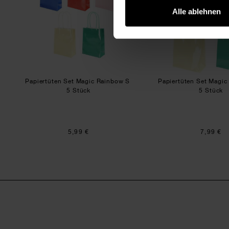
Alle ablehnen
Papiertüten Set Magic Rainbow S
Papiertüten Set Magi
5 Stück
5 Stück
5,99 €
7,99 €