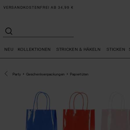
VERSANDKOSTENFREI AB 34,99 €
NEU
KOLLEKTIONEN
STRICKEN & HÄKELN
STICKEN
Neu general.openMenu
Kollektionen general.openMe
Stricken 
Eine Kategorie zurück navigieren
Party
Geschenkverpackungen
Papiertüten