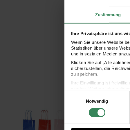
Zustimmung
Ihre Privatsphäre ist uns wi
Wenn Sie unsere Website bes
Statistiken über unsere Web
und in sozialen Medien anzu
Klicken Sie auf „Alle ablehn
sicherzustellen, die Reichwe
zu speichern.
Ihre Einwilligung ist freiwil
werden. Weitere Information
Einwilligungsauswahl
Datenschutzerklärung.
Notwendig
Impressum
Datenschutz
Papiertüten Set Magic Rainbow S
Papi