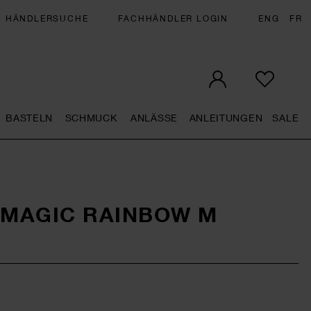
HÄNDLERSUCHE
FACHHÄNDLER LOGIN
ENG
FR
BASTELN
SCHMUCK
ANLÄSSE
ANLEITUNGEN
SALE
eral.openMenu
Künstlerbedarf general.openMenu
Basteln general.openMenu
Schmuck general.openMenu
Anlässe general.op
Anleit
S
 MAGIC RAINBOW M