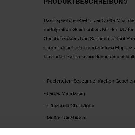
PRODUKTBESCHREIBUNG
Das Papiertüten-Set in der Größe M ist di
mittelgroßen Geschenken. Mit den Maßen 1
Geschenkideen. Das Set umfasst fünf Papie
durch ihre schlichte und zeitlose Eleganz
besondere Anlässe, bei denen eine stilvolle
- Papiertüten-Set zum einfachen Gesche
- Farbe: Mehrfarbig
- glänzende Oberfläche
- Maße: 18x21x8cm
- Inhalt: 5 Stück