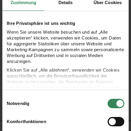
Zustimmung
Details
Über Cookies
Motiv sind die farbenfrohen Partyaccessoires garantiert der
Renner auf jedem Kindergeburtstag! Im Lieferumfang sind
Ihre Privatsphäre ist uns wichtig
gleich acht Becher enthalten.
Wenn Sie unsere Website besuchen und auf „Alle
akzeptieren“ klicken, verwenden wir Cookies, um Daten
für aggregierte Statistiken über unsere Website und
- Pappbecher für Geburtstage oder unterwegs
Marketing-Kampagnen zu sammeln sowie personalisierte
Werbung auf Drittseiten und in sozialen Medien
- Material: Papier
anzuzeigen.
- Motiv: Einhorn
Klicken Sie auf „Alle ablehnen“, verwenden wir Cookies
ausschließlich, um die Benutzerfreundlichkeit der
Website sicherzustellen, die Reichweite im Rahmen
- Farbe: Rosa
aggregierter Statistiken zu messen und Ihre Auswahl für
zukünftige Besuche zu speichern.
- Volumen: 250ml
Einwilligungsauswahl
Ihre Einwilligung ist freiwillig und kann jederzeit über den
Notwendig
- Inhalt: 8 Stück
Link „Cookie-Einstellungen“ im Fußbereich der Seite
widerrufen werden. Weitere Informationen zu den
verwendeten Technologien und den Empfängern der
Komfortfunktionen
Daten finden Sie in unserer Datenschutzerklärung.
HERSTELLER