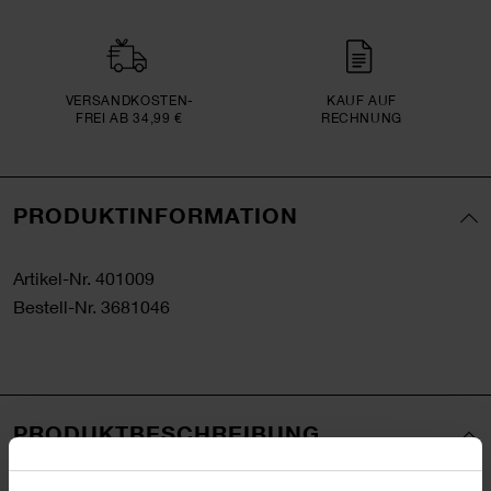
VERSAND­KOSTEN­
KAUF AUF
FREI AB 34,99 €
RECHNUNG
PRODUKTINFORMATION
Artikel-Nr.
401009
Bestell-Nr.
3681046
PRODUKTBESCHREIBUNG
Mit diesem modernen Design und fröhlichem Einhorn-