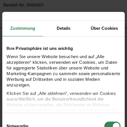
Bestell-Nr.
3583401
Zustimmung
Details
Über Cookies
PRODUKTBESCHREIBUNG
Ihre Privatsphäre ist uns wichtig
Sie haben keine Lust mehr auf schlichte Pappteller?
Wenn Sie unsere Website besuchen und auf „Alle
Dann greifen Sie zu diesen Papptellern mit welligem
akzeptieren“ klicken, verwenden wir Cookies, um Daten
für aggregierte Statistiken über unsere Website und
Rand. Die pastelligen Farbtöne machen aus
Marketing-Kampagnen zu sammeln sowie personalisierte
einfachem Pappgeschirr einen echten Hingucker auf
Werbung auf Drittseiten und in sozialen Medien
anzuzeigen.
der gedeckten Tafel. Passend zu den Tellern finden
Klicken Sie auf „Alle ablehnen“, verwenden wir Cookies
Sie auch stylische Pappbecher im Sortiment. Damit
ausschließlich, um die Benutzerfreundlichkeit der
kann die nächste Fete steigen, oder?!
Website sicherzustellen, die Reichweite im Rahmen
aggregierter Statistiken zu messen und Ihre Auswahl für
zukünftige Besuche zu speichern.
- Maße: Ø 23 cm
Einwilligungsauswahl
Ihre Einwilligung ist freiwillig und kann jederzeit über den
Notwendig