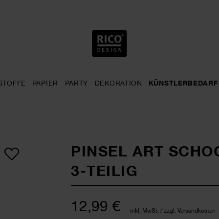
STOFFE
PAPIER
PARTY
DEKORATION
KÜNSTLERBEDARF
nu
& Häkeln general.openMenu
Sticken general.openMenu
Stoffe general.openMenu
Papier general.openMenu
Party general.openMenu
Dekoration gene
PINSEL ART SCHO
3-TEILIG
12,99 €
inkl. MwSt. / zzgl. Versandkosten