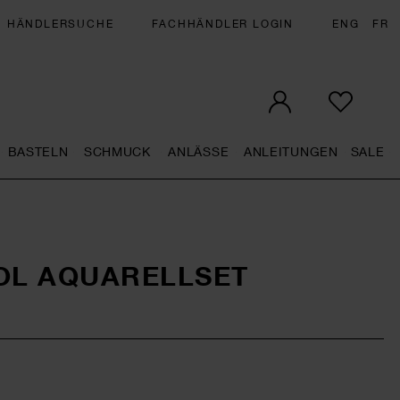
HÄNDLERSUCHE
FACHHÄNDLER LOGIN
ENG
FR
BASTELN
SCHMUCK
ANLÄSSE
ANLEITUNGEN
SALE
ral.openMenu
Künstlerbedarf general.openMenu
Basteln general.openMenu
Schmuck general.openMenu
Anlässe general.op
Anleit
S
OL AQUARELLSET