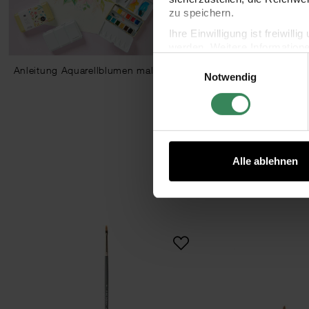
zu speichern.
Ihre Einwilligung ist freiwil
werden. Weitere Information
Einwilligungsauswahl
Datenschutzerklärung.
Anleitung Aquarellblumen malen
Notwendig
Impressum
Datenschutz
Alle ablehnen
Pinsel Art School Aquarell Synthetic flach
Pinse