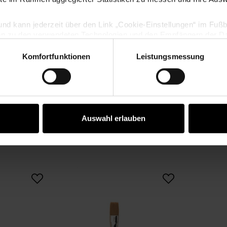
lig und kann jederzeit über den Link „Cookie-Einstellungen“ im Fuß
en zu den verwendeten Technologien und den Empfängern der Dat
Komfortfunktionen
Leistungsmessung
Vertrag widerrufen
Auswahl erlauben
KAUFEMPFEHLUNG
 grauer Stiel
l Art School Aquarell Synthetic schräg grauer Stiel
Pinsel Art School Aquarell Synt