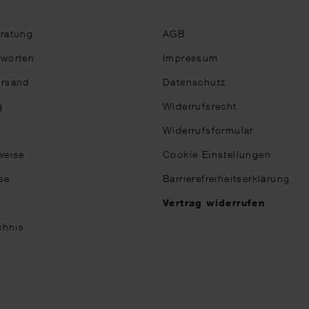
eratung
AGB
tworten
Impressum
ersand
Datenschutz
g
Widerrufsrecht
Widerrufsformular
weise
Cookie Einstellungen
se
Barrierefreiheitserklärung
n
Vertrag widerrufen
chnis