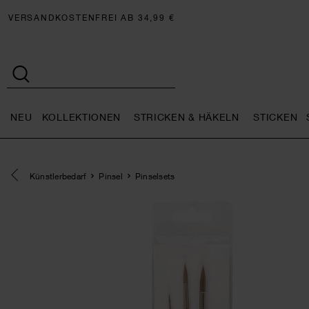
VERSANDKOSTENFREI AB 34,99 €
NEU
KOLLEKTIONEN
STRICKEN & HÄKELN
STICKEN
Neu general.openMenu
Kollektionen general.openMe
Stricken 
Eine Kategorie zurück navigieren
Künstlerbedarf
Pinsel
Pinselsets