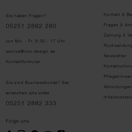
Kontakt & B
Sie haben Fragen?
Telefonnummer
Fragen & An
05251 2882 280
Zahlung & V
von Mo. - Fr. 8:30 - 17 Uhr
Rücksendun
service@rico-design.de
Newsletter
Kontaktformular
Korrekturhin
Pflegehinwei
Sie sind Businesskunde?
Sie
Abkürzunge
erreichen uns unter
Inhaltsverzei
05251 2882 333
Folge uns
Instagram
Pinterest
YouTube
TikTok
Facebook