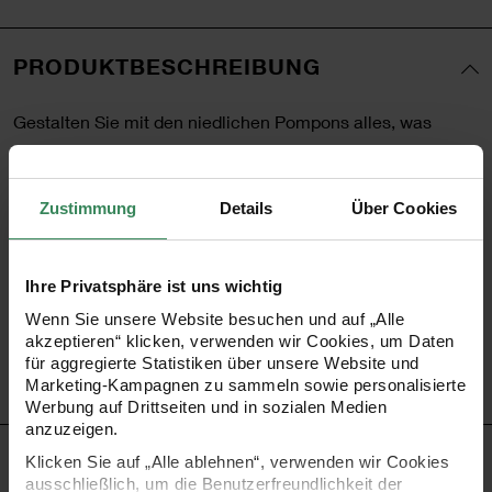
PRODUKTBESCHREIBUNG
Gestalten Sie mit den niedlichen Pompons alles, was
Ihnen in die Finger kommt! Ob Bastelarbeiten, Kostüme,
Karten oder Geschenkverpackungen - die Pompons sind
Zustimmung
Details
Über Cookies
überall einsetzbar und lassen sich ankleben oder annähen.
•
Größe: ca. 25 x 15 mm, ca. 10 x 25 mm, ca. 10 x 35 mm
Ihre Privatsphäre ist uns wichtig
und ca. 5 x 45 mm
Wenn Sie unsere Website besuchen und auf „Alle
akzeptieren“ klicken, verwenden wir Cookies, um Daten
•
Material: 100% Polyester
für aggregierte Statistiken über unsere Website und
•
Inhalt: ca. 50 Stück
Marketing-Kampagnen zu sammeln sowie personalisierte
Werbung auf Drittseiten und in sozialen Medien
anzuzeigen.
HERSTELLER
Klicken Sie auf „Alle ablehnen“, verwenden wir Cookies
ausschließlich, um die Benutzerfreundlichkeit der