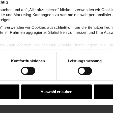
chtig
uchen und auf „Alle akzeptieren“ klicken, verwenden wir Cookie
site und Marketing-Kampagnen zu sammeln sowie personalisierte
zeigen.
KAUFEMPFEHLUNG
en“, verwenden wir Cookies ausschließlich, um die Benutzerfreun
ite im Rahmen aggregierter Statistiken zu messen und Ihre Aus
ellanhänger Herz rosa-gold
Porzellanhänger Stern Weiß
lig und kann jederzeit über den Link „Cookie-Einstellungen“ im Fuß
en zu den verwendeten Technologien und den Empfängern der Dat
Komfortfunktionen
Leistungsmessung
Vertrag widerrufen
Auswahl erlauben
 rosa-gold
Porzellanhänger Stern Weiß