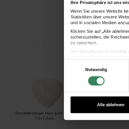
Ihre Privatsphäre ist uns wi
Wenn Sie unsere Website bes
Statistiken über unsere Web
und in sozialen Medien anzu
Klicken Sie auf „Alle ablehn
sicherzustellen, die Reichwe
Porzellanhänger Herz groß weiß
Porz
zu speichern.
Ihre Einwilligung ist freiwil
werden. Weitere Information
Einwilligungsauswahl
Datenschutzerklärung.
Notwendig
Impressum
Datenschutz
Alle ablehnen
Porzellanhänger Herz groß weiß
Porzellanhänger Herz
7,5x7,5cm
35x35mm