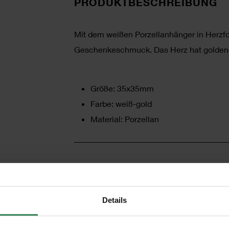
PRODUKTBESCHREIBUNG
Mit dem weißen Porzellanhänger in Herzfor
Geschenkeschmuck. Das Herz hat goldene
Größe: 35x35mm
Farbe: weiß-gold
Material: Porzellan
HERSTELLER
Details