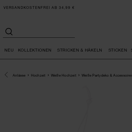
VERSANDKOSTENFREI AB 34,99 €
NEU
KOLLEKTIONEN
STRICKEN & HÄKELN
STICKEN
Neu general.openMenu
Kollektionen general.openMe
Stricken 
Eine Kategorie zurück navigieren
Anlässe
Hochzeit
Weiße Hochzeit
Weiße Partydeko & Accessoire