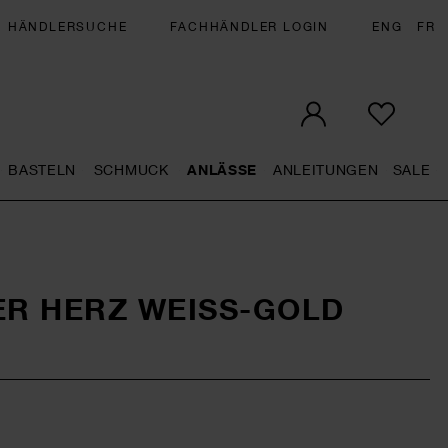
HÄNDLERSUCHE
FACHHÄNDLER LOGIN
ENG
FR
BASTELN
SCHMUCK
ANLÄSSE
ANLEITUNGEN
SALE
eral.openMenu
Künstlerbedarf general.openMenu
Basteln general.openMenu
Schmuck general.openMenu
Anlässe general.op
Anleit
S
R HERZ WEISS-GOLD