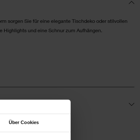
m sorgen Sie für eine elegante Tischdeko oder stilvollen
 Highlights und eine Schnur zum Aufhängen.
Über Cookies