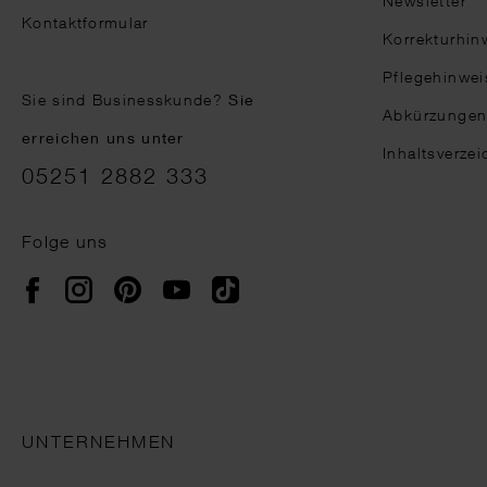
Newsletter
Kontaktformular
Korrekturhin
Pflegehinwei
Sie sind Businesskunde?
Sie
Abkürzunge
erreichen uns unter
Inhaltsverzei
05251 2882 333
Folge uns
Instagram
Pinterest
YouTube
TikTok
Facebook
UNTERNEHMEN