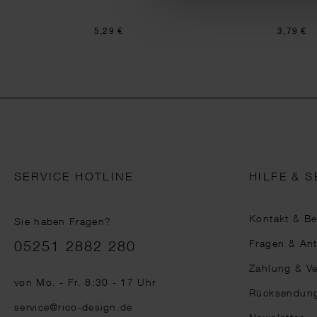
5,29 €
3,79 €
SERVICE HOTLINE
HILFE & S
Kontakt & B
Sie haben Fragen?
Telefonnummer
Fragen & An
05251 2882 280
Zahlung & V
von Mo. - Fr. 8:30 - 17 Uhr
Rücksendun
service@rico-design.de