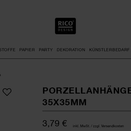
STOFFE
PAPIER
PARTY
DEKORATION
KÜNSTLERBEDARF
nu
& Häkeln general.openMenu
Sticken general.openMenu
Stoffe general.openMenu
Papier general.openMenu
Party general.openMenu
Dekoration gen
s
PORZELLANHÄNGE
35X35MM
3,79 €
inkl. MwSt. / zzgl. Versandkosten