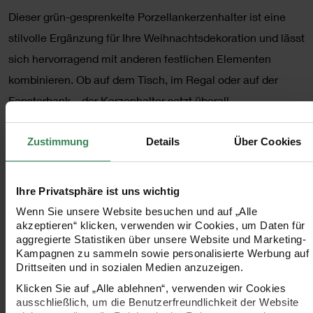
Dieser grün-gesprenkelte Porzellankerzenhalter ist eine
stilvolle Ergänzung für Ihre Weihnachtsdekoration und lässt
sich hervorragend mit anderen festlichen Elementen
kombinieren. Ob auf dem Tisch, im Regal oder auf der
Fensterbank – der Kerzenhalter setzt überall
stimmungsvolle Akzente. Die Kerzenmulde ist für
Zustimmung
Details
Über Cookies
Stabkerzen mit einem Durchmesser von 2,2 cm geeignet,
wodurch er sich ideal in Ihre dekorativen Arrangements
einfügt und eine warme, einladende Atmosphäre schafft.
Ihre Privatsphäre ist uns wichtig
Wenn Sie unsere Website besuchen und auf „Alle
- ideal für eine festliche Deko
akzeptieren“ klicken, verwenden wir Cookies, um Daten für
aggregierte Statistiken über unsere Website und Marketing-
Kampagnen zu sammeln sowie personalisierte Werbung auf
- Größe: Ø6,5x18,5cm
Drittseiten und in sozialen Medien anzuzeigen.
Klicken Sie auf „Alle ablehnen“, verwenden wir Cookies
- für Kerzen mit einem Durchmesser von Ø 2,2cm
ausschließlich, um die Benutzerfreundlichkeit der Website