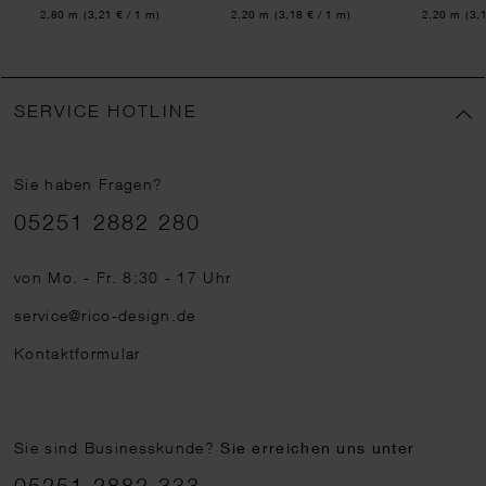
Inhalt:
Inhalt:
Inhalt:
2,80 m
(3,21 € / 1 m)
2,20 m
(3,18 € / 1 m)
2,20 m
(3,
SERVICE HOTLINE
Sie haben Fragen?
Telefonnummer
05251 2882 280
von Mo. - Fr. 8:30 - 17 Uhr
service@rico-design.de
Kontaktformular
Sie sind Businesskunde?
Sie erreichen uns unter
05251 2882 333