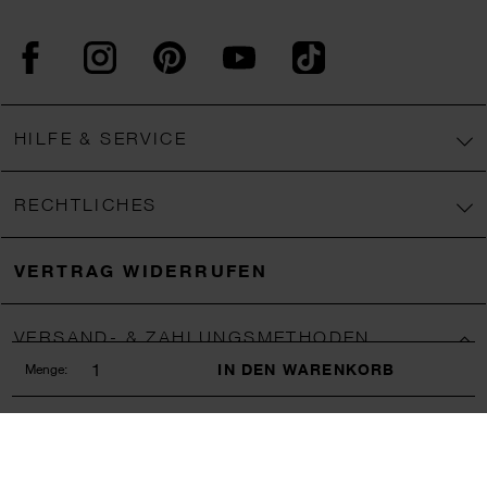
Facebook
Instagram
Pinterest
YouTube
TikTok
HILFE & SERVICE
RECHTLICHES
VERTRAG WIDERRUFEN
VERSAND- & ZAHLUNGSMETHODEN
IN DEN WARENKORB
Menge:
Wir verschicken mit