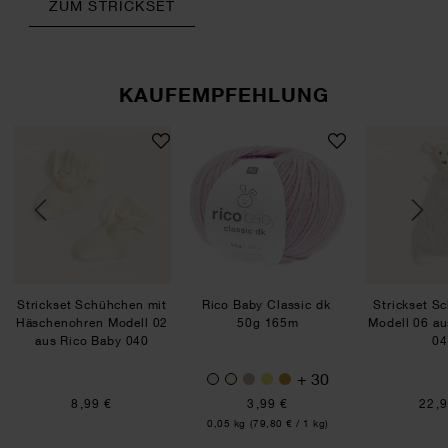
ZUM STRICKSET
KAUFEMPFEHLUNG
o Baby 040
chlafsack Modell 24 aus Rico Baby 040
Strickset Schühchen mit Häschenohren Modell 0
Rico Baby Classic dk
SET
SET
Strickset Schühchen mit
Rico Baby Classic dk
Strickset S
Häschenohren Modell 02
50g 165m
Modell 06 au
aus Rico Baby 040
04
+ 30
8,99 €
3,99 €
22,9
Inhalt:
0,05 kg
(79,80 € / 1 kg)