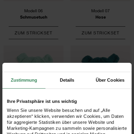
Modell 06
Modell 07
Schmusetuch
Hose
ZUM STRICKSET
ZUM STRICKSET
Zustimmung
Details
Über Cookies
Ihre Privatsphäre ist uns wichtig
Wenn Sie unsere Website besuchen und auf „Alle
Modell 08
Modell 08
akzeptieren“ klicken, verwenden wir Cookies, um Daten
Müzte
Mütze
für aggregierte Statistiken über unsere Website und
Marketing-Kampagnen zu sammeln sowie personalisierte