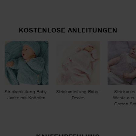
KOSTENLOSE ANLEITUNGEN
Strickanleitung Baby-
Strickanleitung Baby-
Strickanle
Jacke mit Knöpfen
Decke
Weste aus
Cotton Sof