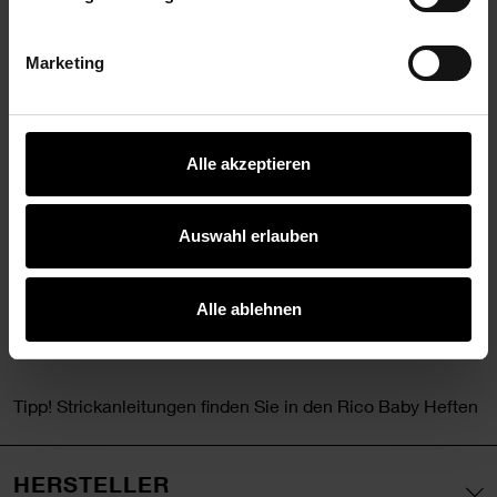
zarten Pastellen bis hin zu kräftigen klassischen
Farbtönen.
Marketing
•
Zusammensetzung: 50% Baumwolle, 50% Polyacryl
•
Lauflänge: 125 m/ 50 g
Alle akzeptieren
•
Nadelstärke: 3.5-4.0
•
Maschenprobe: 22 Maschen und 28 Reihen = 10x10 cm
Auswahl erlauben
•
Pflege: 30° C Schonwaschgang
Tipp! Verbrauch Größe 98/104 = ca. 200g, Verbrauch Größe
Alle ablehnen
38/40 = ca. 500g
Tipp! Strickanleitungen finden Sie in den Rico Baby Heften
HERSTELLER