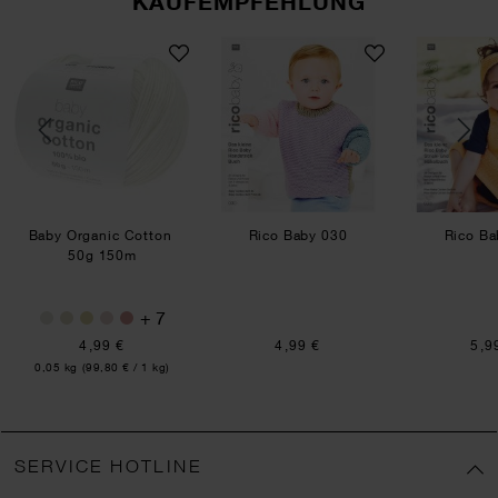
KAUFEMPFEHLUNG
Dream dk A Luxury Touch
Baby Organic Cotton
Rico Baby 030
Baby Organic Cotton
Rico Baby 030
Rico Ba
50g 150m
+ 7
4,99 €
4,99 €
5,9
Inhalt:
0,05 kg
(99,80 € / 1 kg)
SERVICE HOTLINE