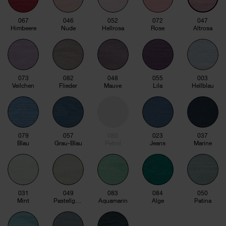
067
046
052
072
047
Himbeere
Nude
Hellrosa
Rose
Altrosa
073
082
048
055
003
Veilchen
Flieder
Mauve
Lila
Hellblau
079
057
080
023
037
Blau
Grau-Blau
Petrol
Jeans
Marine
031
049
083
084
050
Mint
Pastellgrün
Aquamarin
Alge
Patina