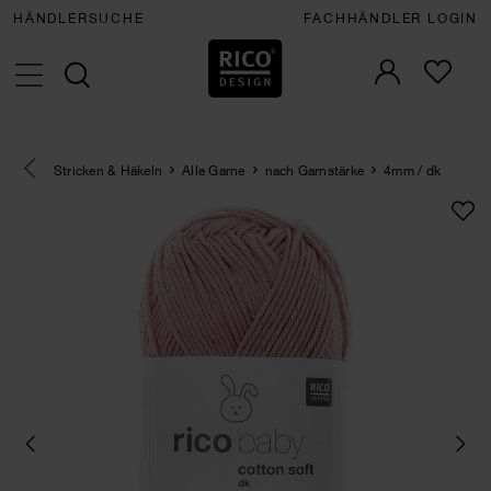
HÄNDLERSUCHE
FACHHÄNDLER LOGIN
Eine Kategorie zurück navigieren
Stricken & Häkeln
Alle Garne
nach Garnstärke
4mm / dk