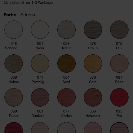
Lieferzeit: ca. 1-3 Werktage
Farbe
Altrosa
018
001
058
078
075
Schneeweiß
Weiß
Natur
Staub
Oliv
069
071
064
076
081
Kokos
Pastellgelb
Senf
Gelb
Rosa
060
061
077
066
035
Puder
Dunkelrosa
Azalee
Holunder
Rot