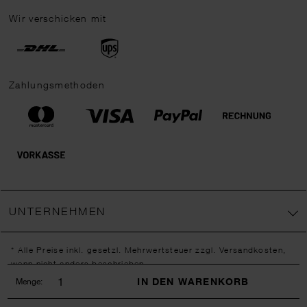
Wir verschicken mit
Zahlungsmethoden
UNTERNEHMEN
* Alle Preise inkl. gesetzl. Mehrwertsteuer zzgl.
Versandkosten
,
wenn nicht anders beschrieben.
** Jede:r Abonnent:in erhält bei erstmaliger Anmeldung für unseren
IN DEN WARENKORB
Menge:
Newsletter einen 10 % Rabatt-Gutschein für unseren Online-Shop.