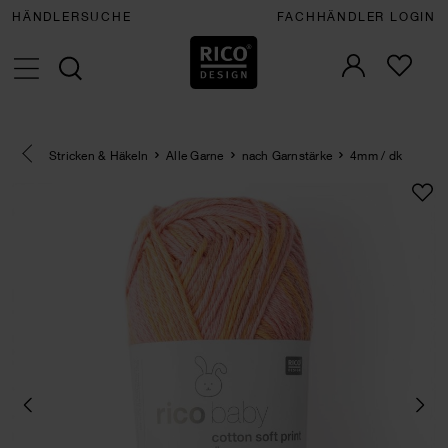
HÄNDLERSUCHE
FACHHÄNDLER LOGIN
Eine Kategorie zurück navigieren
Stricken & Häkeln
Alle Garne
nach Garnstärke
4mm / dk