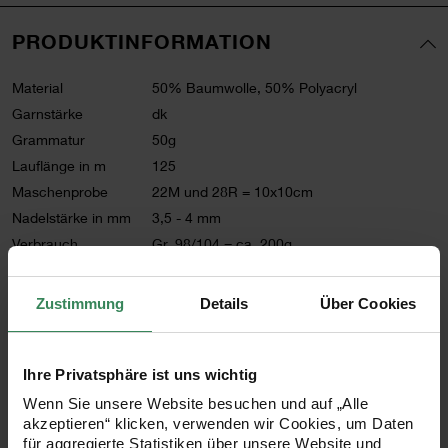
PRODUKTINFORMATION
Material
50% Baumwolle, 50% Polyacryl
Garnstärke
dk
Grammatur
50g
Lauflänge in m
125
Maschenprobe
22M und 28R = 10x10cm
Nadelstärke in mm
3,5 - 4 mm
Verbrauch
Gr. 98/104 = ca. 200g
Pflegehinweise
Zustimmung
Details
Über Cookies
Mehr Informationen zu Pflegehinweisen
Artikel-Nr.
383040.025
Ihre Privatsphäre ist uns wichtig
Bestell-Nr.
3226810
Wenn Sie unsere Website besuchen und auf „Alle
akzeptieren“ klicken, verwenden wir Cookies, um Daten
für aggregierte Statistiken über unsere Website und