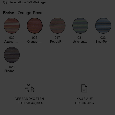
Lieferzeit: ca. 1-3 Werktage
Farbe
Orange-Rosa
032
025
017
031
033
Azalee-Gelb
Orange-Rosa
Petrol/Rosa
Veilchen-Grün
Blau-Petrol
028
Flieder-Braun
VERSAND­KOSTEN­
KAUF AUF
FREI AB 34,99 €
RECHNUNG