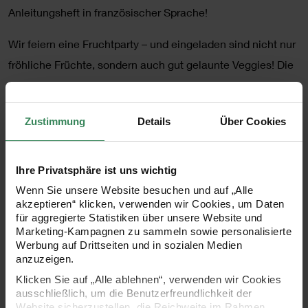
Anleitungsheft in französischer Sprache!
Wir feiern eine Fruchtparty – und eingeladen sind nicht nur
fröhliche Früchte, sondern auch gut gelaunte Veggies! Die
Figuren sind clean, grafisch und reduziert gestaltet und
haben freundliche Gesichter. Das macht sie modern und
Zustimmung
Details
Über Cookies
verspielt zugleich. Gehäkelt werden die niedlichen Figuren
mit den Garnen Ricorumi Spin Spin und Ricorumi Twinkly
Twinkly. Ricorumi Twinkly Twinkly ist mit einem funkelnden
Ihre Privatsphäre ist uns wichtig
Glitzerfaden veredelt. Ricorumi Spin Spin zaubert
Wenn Sie unsere Website besuchen und auf „Alle
akzeptieren“ klicken, verwenden wir Cookies, um Daten
harmonische Farbverläufe – mal Ton in Ton, mal bunt
für aggregierte Statistiken über unsere Website und
gemischt – und kommt im 50g-„Kuchenknäuel“ daher,
Marketing-Kampagnen zu sammeln sowie personalisierte
Werbung auf Drittseiten und in sozialen Medien
weshalb sich mit diesem Garn auch etwas größere Figuren
anzuzeigen.
toll im Verlauf häkeln lassen. Aufgrund der riesigen
Klicken Sie auf „Alle ablehnen“, verwenden wir Cookies
Farbpalette könnt Ihr alle Verlaufsfarben auch super mit
ausschließlich, um die Benutzerfreundlichkeit der
Website sicherzustellen, die Reichweite im Rahmen