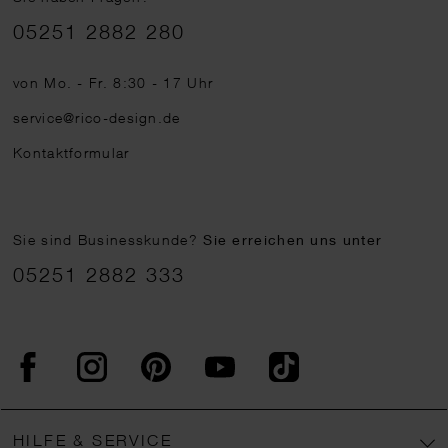
Telefonnummer
05251 2882 280
von Mo. - Fr. 8:30 - 17 Uhr
service@rico-design.de
Kontaktformular
Sie sind Businesskunde?
Sie erreichen uns unter
05251 2882 333
Facebook
Instagram
Pinterest
YouTube
TikTok
HILFE & SERVICE