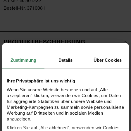
Artikel-Nr.
501232
Bestell-Nr.
3710081
PRODUKTBESCHREIBUNG
Dieser Schultüten-Rohling mit einer Höhe von 20 cm ist
Zustimmung
Details
Über Cookies
die ideale Grundlage für individuelle Bastelprojekte.
Gefertigt aus festem Karton, bietet er eine stabile und
Ihre Privatsphäre ist uns wichtig
hochwertige Basis für kreative Designs. Der Tüllverschluss
Wenn Sie unsere Website besuchen und auf „Alle
verleiht der Schultüte eine elegante Note, während der
akzeptieren“ klicken, verwenden wir Cookies, um Daten
irisierende Effekt für einen faszinierenden Schimmer sorgt.
für aggregierte Statistiken über unsere Website und
Marketing-Kampagnen zu sammeln sowie personalisierte
Diese Kombination macht die Schultüte zu einem
Werbung auf Drittseiten und in sozialen Medien
besonderen Highlight, das sich perfekt für persönliche
anzuzeigen.
Verzierungen eignet. Ob als Mini-Schultüte, dekorative
Klicken Sie auf „Alle ablehnen“, verwenden wir Cookies