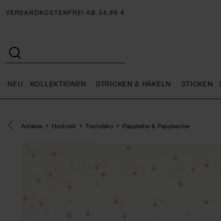
VERSANDKOSTENFREI AB 34,99 €
NEU
KOLLEKTIONEN
STRICKEN & HÄKELN
STICKEN
Neu general.openMenu
Kollektionen general.openMe
Stricken 
Eine Kategorie zurück navigieren
Anlässe
Hochzeit
Tischdeko
Pappteller & Pappbecher