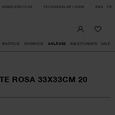
HÄNDLERSUCHE
FACHHÄNDLER LOGIN
ENG
FR
BASTELN
SCHMUCK
ANLÄSSE
ANLEITUNGEN
SALE
eral.openMenu
Künstlerbedarf general.openMenu
Basteln general.openMenu
Schmuck general.openMenu
Anlässe general.op
Anleit
S
TE ROSA 33X33CM 20