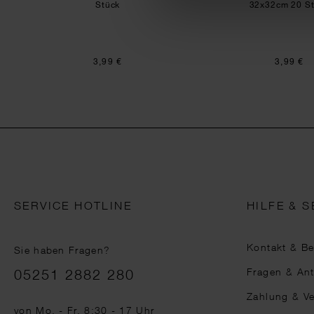
Stück
32x32cm 20 S
3,99 €
3,99 €
SERVICE HOTLINE
HILFE & S
Kontakt & B
Sie haben Fragen?
Telefonnummer
Fragen & An
05251 2882 280
Zahlung & V
von Mo. - Fr. 8:30 - 17 Uhr