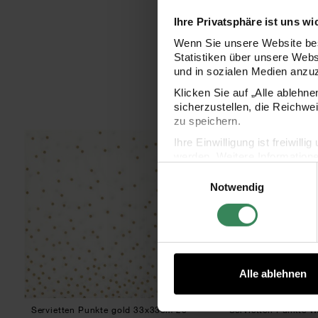
Ihre Privatsphäre ist uns wi
Wenn Sie unsere Website bes
Statistiken über unsere Web
und in sozialen Medien anzu
Klicken Sie auf „Alle ablehn
sicherzustellen, die Reichwe
zu speichern.
Servietten Punkte gold 33x33cm 20 Stüc
Serv
Ihre Einwilligung ist freiwil
werden. Weitere Information
Einwilligungsauswahl
Datenschutzerklärung.
Notwendig
Impressum
Datenschutz
Alle ablehnen
Servietten Punkte gold 33x33cm 20
Servietten Punkte 