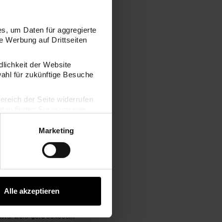
s, um Daten für aggregierte
 Werbung auf Drittseiten
dlichkeit der Website
wahl für zukünftige Besuche
Servietten Raster weiß-gold 33x33cm 20 Stück
bereich der Seite widerrufen
en finden Sie in unserer
Marketing
Alle akzeptieren
aster weiß-gold 33x33cm