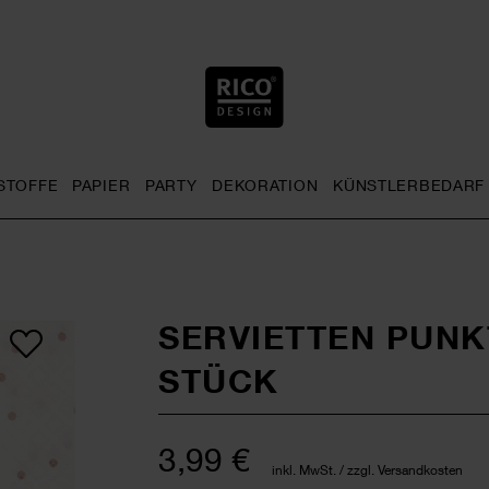
STOFFE
PAPIER
PARTY
DEKORATION
KÜNSTLERBEDARF
nu
& Häkeln general.openMenu
Sticken general.openMenu
Stoffe general.openMenu
Papier general.openMenu
Party general.openMenu
Dekoration gen
SERVIETTEN PUNK
STÜCK
3,99 €
inkl. MwSt. / zzgl. Versandkosten