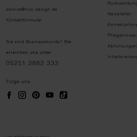
Rücksendun
service@rico-design.de
Newsletter
Kontaktformular
Korrekturhin
Pflegehinwei
Sie sind Businesskunde?
Sie
Abkürzunge
erreichen uns unter
Inhaltsverzei
05251 2882 333
Folge uns
Instagram
Pinterest
YouTube
TikTok
Facebook