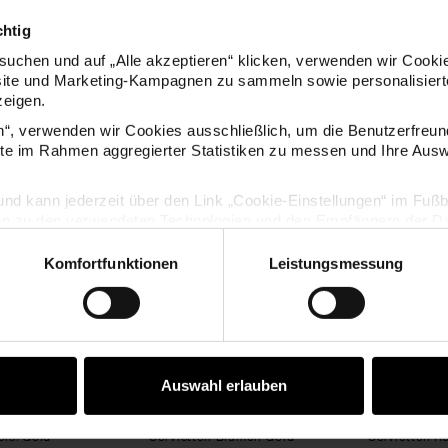
chtig
uchen und auf „Alle akzeptieren“ klicken, verwenden wir Cookie
site und Marketing-Kampagnen zu sammeln sowie personalisierte
zeigen.
KAUFEMPFEHLUNG
en“, verwenden wir Cookies ausschließlich, um die Benutzerfreun
ite im Rahmen aggregierter Statistiken zu messen und Ihre Aus
k
ietten Punkte Weiß/Gold
Servietten Blumen Gold
lig und kann jederzeit über den Link „Cookie-Einstellungen“ im Fuß
en zu den verwendeten Technologien und den Empfängern der Dat
Komfortfunktionen
Leistungsmessung
Vertrag widerrufen
Auswahl erlauben
Weiß/Gold
Servietten Blumen Gold
Servietten R