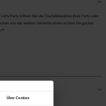
Let’s Party krönen Sie die Tischdekoration Ihrer Party oder
achen aus der weißen Serviette einen echten Hingucker.
r?!
Über Cookies