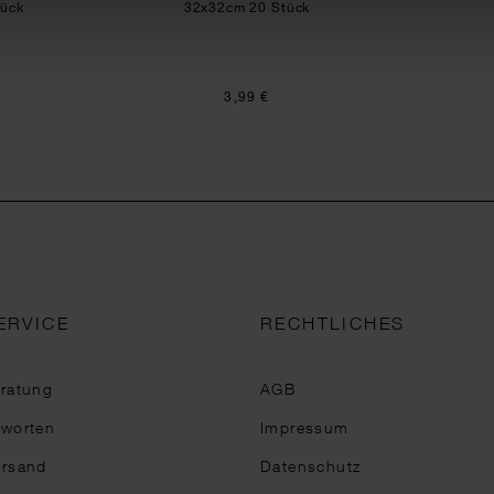
tück
32x32cm 20 Stück
3,99 €
ERVICE
RECHTLICHES
eratung
AGB
tworten
Impressum
ersand
Datenschutz