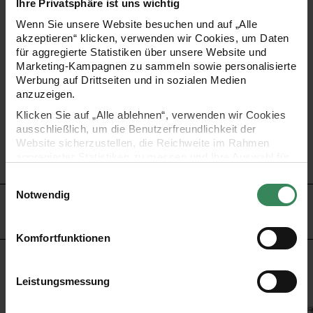
Ihre Privatsphäre ist uns wichtig
einer Nähmaschine, sondern vor allem auch einer guten
Wenn Sie unsere Website besuchen und auf „Alle
Ausstattung mit Kurzwaren. Egal ob Knöpfe,
akzeptieren“ klicken, verwenden wir Cookies, um Daten
für aggregierte Statistiken über unsere Website und
Reißverschlüsse, Nadeln oder Klettverschlüsse – bei uns
Marketing-Kampagnen zu sammeln sowie personalisierte
finden Sie das passende Zubehör für Ihre Nähprojekte.
Werbung auf Drittseiten und in sozialen Medien
anzuzeigen.
Lassen Sie sich von der großen Auswahl unseres
Klicken Sie auf „Alle ablehnen“, verwenden wir Cookies
Kurzwarensortiments inspirieren!
ausschließlich, um die Benutzerfreundlichkeit der
Website sicherzustellen, die Reichweite im Rahmen
aggregierter Statistiken zu messen und Ihre Auswahl für
•
zukünftige Besuche zu speichern.
Einwilligungsauswahl
Ihre Einwilligung ist freiwillig und kann jederzeit über den
Notwendig
Link „Cookie-Einstellungen“ im Fußbereich der Seite
HERSTELLER
widerrufen werden. Weitere Informationen zu den
verwendeten Technologien und den Empfängern der
Komfortfunktionen
Daten finden Sie in unserer Datenschutzerklärung.
KAUFEMPFEHLUNG
Impressum
Datenschutz
Vertrag widerrufen
Leistungsmessung
snadeln 27mm 24 Stück
Sicherheitsnadeln 55mm 12 Stück
Sicherheitsnadeln 38mm