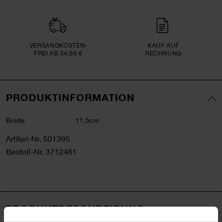
VERSAND­KOSTEN­
KAUF AUF
FREI AB 34,99 €
RECHNUNG
PRODUKTINFORMATION
Breite
11,5cm
Artikel-Nr.
501395
Bestell-Nr.
3712481
PRODUKTBESCHREIBUNG