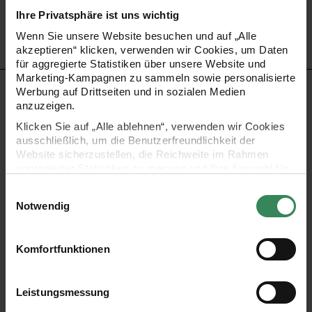
Bestell-Nr.
3725252
Ihre Privatsphäre ist uns wichtig
Wenn Sie unsere Website besuchen und auf „Alle
akzeptieren“ klicken, verwenden wir Cookies, um Daten
für aggregierte Statistiken über unsere Website und
Marketing-Kampagnen zu sammeln sowie personalisierte
PRODUKTBESCHREIBUNG
Werbung auf Drittseiten und in sozialen Medien
anzuzeigen.
Klicken Sie auf „Alle ablehnen“, verwenden wir Cookies
Das 4-fädige Sockengarn Socks Alpaca Luxury ist eine
ausschließlich, um die Benutzerfreundlichkeit der
edle Mischung mit hochwertiger Alpakawolle, die für
Website sicherzustellen, die Reichweite im Rahmen
aggregierter Statistiken zu messen und Ihre Auswahl für
besondere Weichheit sorgt. Der Polyamid-Anteil verleiht
zukünftige Besuche zu speichern.
dem Garn hervorragende Elastizität und
Einwilligungsauswahl
Ihre Einwilligung ist freiwillig und kann jederzeit über den
Notwendig
Strapazierfähigkeit, ideal für langlebige und komfortable
Link „Cookie-Einstellungen“ im Fußbereich der Seite
widerrufen werden. Weitere Informationen zu den
Socken.
verwendeten Technologien und den Empfängern der
Komfortfunktionen
Daten finden Sie in unserer Datenschutzerklärung.
- Zusammensetzung: 70% Alpaka, 30% Polyamid
Impressum
Datenschutz
Vertrag widerrufen
Leistungsmessung
- Lauflänge: 380m / 100g