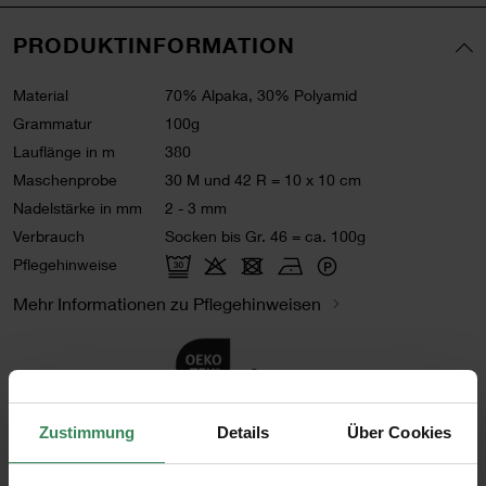
PRODUKTINFORMATION
Material
70% Alpaka, 30% Polyamid
Grammatur
100g
Lauflänge in m
380
Maschenprobe
30 M und 42 R = 10 x 10 cm
Nadelstärke in mm
2 - 3 mm
Verbrauch
Socken bis Gr. 46 = ca. 100g
Pflegehinweise
Mehr Informationen zu Pflegehinweisen
Zertifizierung
Zustimmung
Details
Über Cookies
Artikel-Nr.
383428.005