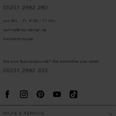
Telefonnummer
05251 2882 280
von Mo. - Fr. 8:30 - 17 Uhr
service@rico-design.de
Kontaktformular
Sie sind Businesskunde?
Sie erreichen uns unter
05251 2882 333
Facebook
Instagram
Pinterest
YouTube
TikTok
HILFE & SERVICE