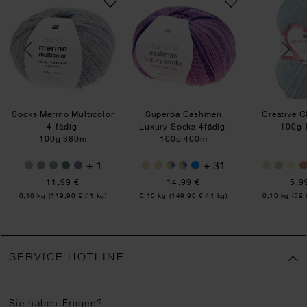
Socks Merino Multicolor
Superba Cashmeri
Creative C
4-fädig
Luxury Socks 4fädig
100g 
100g 380m
100g 400m
+ 1
+ 31
11,99 €
14,99 €
5,9
Inhalt:
Inhalt:
Inhalt:
0,10 kg
(119,90 € / 1 kg)
0,10 kg
(149,90 € / 1 kg)
0,10 kg
(59,
SERVICE HOTLINE
Sie haben Fragen?