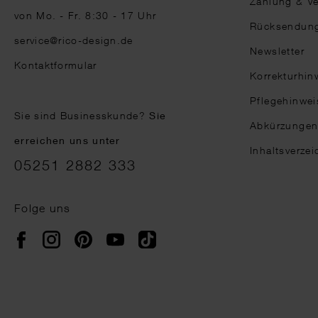
Zahlung & V
von Mo. - Fr. 8:30 - 17 Uhr
Rücksendun
service@rico-design.de
Newsletter
Kontaktformular
Korrekturhin
Pflegehinwei
Sie sind Businesskunde?
Sie
Abkürzunge
erreichen uns unter
Inhaltsverzei
05251 2882 333
Folge uns
Instagram
Pinterest
YouTube
TikTok
Facebook