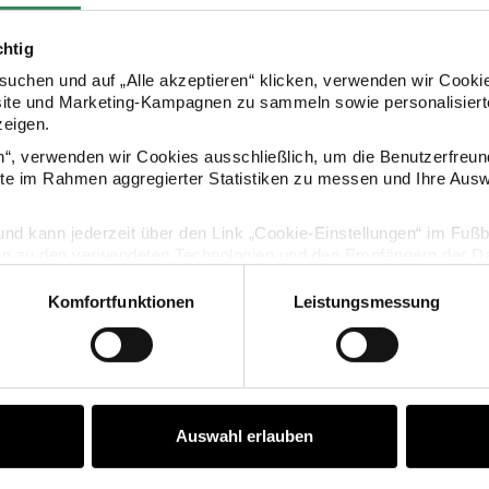
- Lauflänge: 100g/400m
chtig
uchen und auf „Alle akzeptieren“ klicken, verwenden wir Cookie
- Maschenprobe: 30M und 42R = 10x10c
site und Marketing-Kampagnen zu sammeln sowie personalisierte
zeigen.
- Verbrauch: Socken Gr. 46 = ca. 100g
en“, verwenden wir Cookies ausschließlich, um die Benutzerfreun
ite im Rahmen aggregierter Statistiken zu messen und Ihre Aus
lig und kann jederzeit über den Link „Cookie-Einstellungen“ im Fuß
en zu den verwendeten Technologien und den Empfängern der Dat
Komfortfunktionen
Leistungsmessung
Vertrag widerrufen
HERSTELLER
Auswahl erlauben