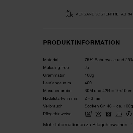
VERSAND­KOSTEN­FREI AB 34
PRODUKTINFORMATION
Material
75% Schurwolle und 25%
Mulesing-free
Ja
Grammatur
100g
Lauflänge in m
400
Maschenprobe
30M und 42R = 10x10cm
Nadelstärke in mm
2 - 3 mm
Verbrauch
Socken Gr. 46 = ca. 100g
Pflegehinweise
Mehr Informationen zu Pflegehinweisen