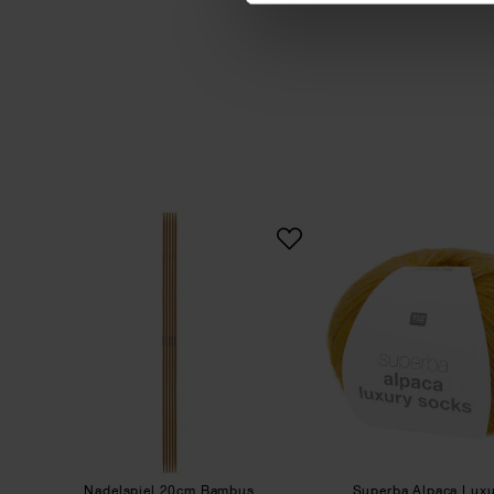
Nadelspiel 20cm Bambus
Supe
Nadelspiel 20cm Bambus
Superba Alpaca Lux