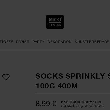
STOFFE
PAPIER
PARTY
DEKORATION
KÜNSTLERBEDARF
nu
& Häkeln general.openMenu
Sticken general.openMenu
Stoffe general.openMenu
Papier general.openMenu
Party general.openMenu
Dekoration gen
SOCKS SPRINKLY S
100G 400M
8,99 €
Inhalt:
0,10 kg
(
89,90 €
/ 1 kg)
inkl. MwSt. / zzgl. Versandkosten