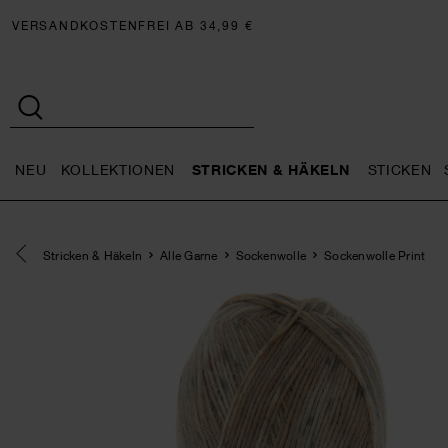
VERSANDKOSTENFREI AB 34,99 €
NEU
KOLLEKTIONEN
STRICKEN & HÄKELN
STICKEN
Neu general.openMenu
Kollektionen general.openMe
Stricken 
Eine Kategorie zurück navigieren
Stricken & Häkeln
Alle Garne
Sockenwolle
Sockenwolle Print