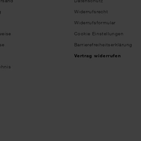
ersand
Datenschutz
g
Widerrufsrecht
Widerrufsformular
weise
Cookie Einstellungen
se
Barrierefreiheitserklärung
n
Vertrag widerrufen
chnis