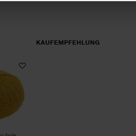
KAUFEMPFEHLUNG
rba Alpaca Luxury Socks
ury Socks