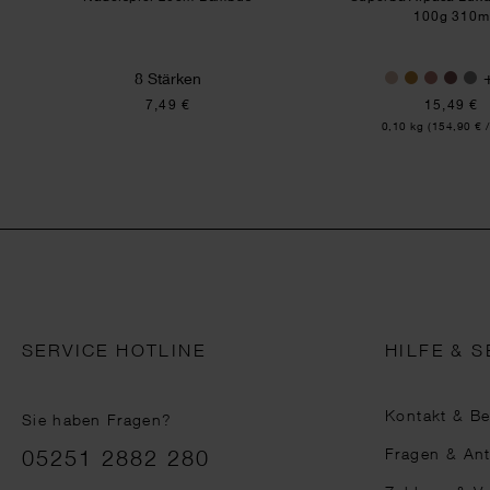
100g 310m
8 Stärken
7,49 €
15,49 €
Inhalt:
0,10 kg
(154,90 € /
SERVICE HOTLINE
HILFE & S
Kontakt & B
Sie haben Fragen?
Telefonnummer
Fragen & An
05251 2882 280