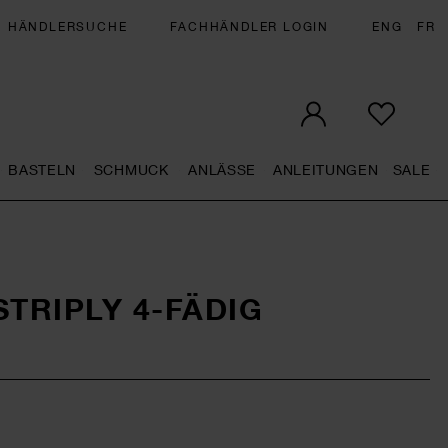
HÄNDLERSUCHE
FACHHÄNDLER LOGIN
ENG
FR
BASTELN
SCHMUCK
ANLÄSSE
ANLEITUNGEN
SALE
eral.openMenu
Künstlerbedarf general.openMenu
Basteln general.openMenu
Schmuck general.openMenu
Anlässe general.op
Anleit
S
TRIPLY 4-FÄDIG