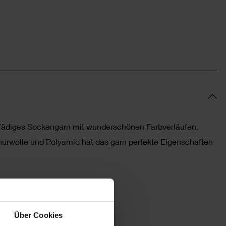
 4-fädiges Sockengarn mit wunderschönen Farbverläufen.
rwolle und Polyamid hat das garn perfekte Eigenschaften
5% Polyamid
Über Cookies