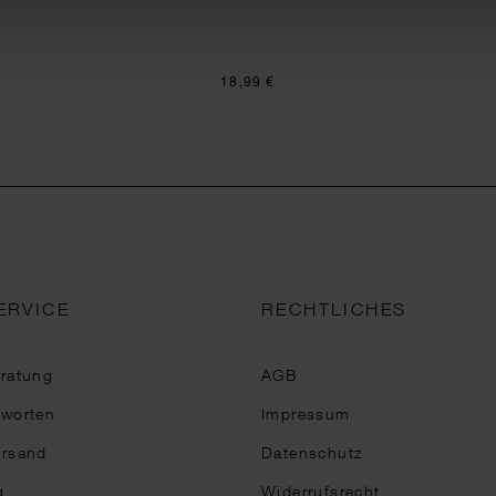
18,99 €
ERVICE
RECHTLICHES
eratung
AGB
tworten
Impressum
ersand
Datenschutz
g
Widerrufsrecht