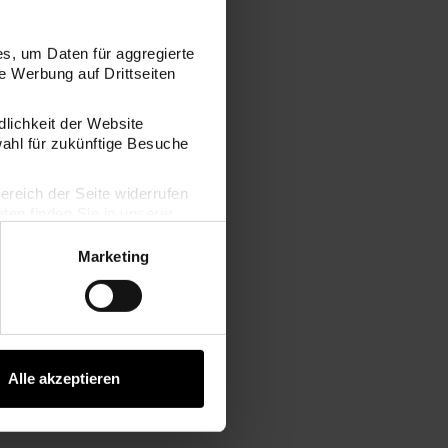
s, um Daten für aggregierte
 Werbung auf Drittseiten
dlichkeit der Website
wahl für zukünftige Besuche
bereich der Seite widerrufen
en finden Sie in unserer
Marketing
Alle akzeptieren