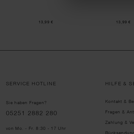
13,99 €
13,99 €
SERVICE HOTLINE
HILFE & S
Kontakt & B
Sie haben Fragen?
Telefonnummer
Fragen & An
05251 2882 280
Zahlung & V
von Mo. - Fr. 8:30 - 17 Uhr
Rücksendun