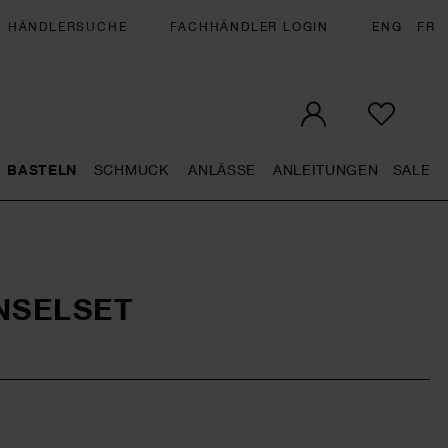
HÄNDLERSUCHE
FACHHÄNDLER LOGIN
ENG
FR
BASTELN
SCHMUCK
ANLÄSSE
ANLEITUNGEN
SALE
eral.openMenu
Künstlerbedarf general.openMenu
Basteln general.openMenu
Schmuck general.openMenu
Anlässe general.op
Anleit
S
NSELSET