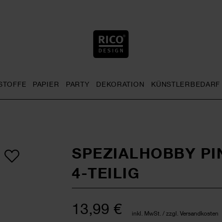
STOFFE
PAPIER
PARTY
DEKORATION
KÜNSTLERBEDARF
nu
& Häkeln general.openMenu
Sticken general.openMenu
Stoffe general.openMenu
Papier general.openMenu
Party general.openMenu
Dekoration gen
SPEZIALHOBBY PI
4-TEILIG
13,99 €
inkl. MwSt. / zzgl. Versandkosten