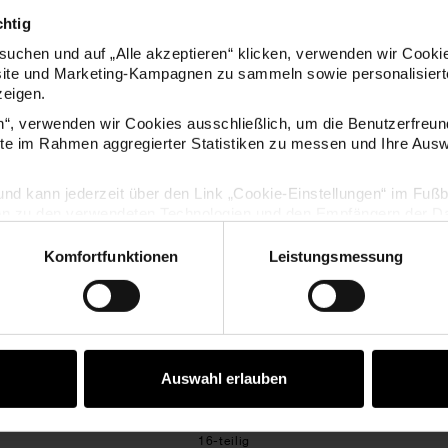
chtig
uchen und auf „Alle akzeptieren“ klicken, verwenden wir Cookie
site und Marketing-Kampagnen zu sammeln sowie personalisierte
zeigen.
KAUFEMPFEHLUNG
en“, verwenden wir Cookies ausschließlich, um die Benutzerfreun
ite im Rahmen aggregierter Statistiken zu messen und Ihre Aus
l- und Hobbypinsel rund & flach 4er Set
Borstenpinsel in Tasche
lig und kann jederzeit über den Link „Cookie-Einstellungen“ im Fuß
en zu den verwendeten Technologien und den Empfängern der Dat
Komfortfunktionen
Leistungsmessung
Vertrag widerrufen
Auswahl erlauben
 rund & flach
Borstenpinsel in Tasche
16-teilig