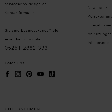
service@rico-design.de
Newsletter
Kontaktformular
Korrekturhin
Pflegehinwei
Sie sind Businesskunde?
Sie
Abkürzunge
erreichen uns unter
Inhaltsverzei
05251 2882 333
Folge uns
Instagram
Pinterest
YouTube
TikTok
Facebook
UNTERNEHMEN