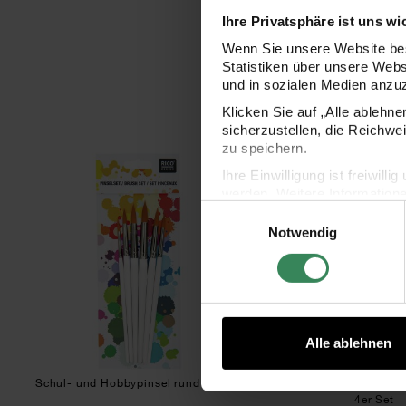
Ihre Privatsphäre ist uns wi
Wenn Sie unsere Website bes
Statistiken über unsere Web
und in sozialen Medien anzu
Klicken Sie auf „Alle ablehn
sicherzustellen, die Reichwe
zu speichern.
Schul- und Hobbypinsel rund 6er Set
Schu
Ihre Einwilligung ist freiwil
werden. Weitere Information
Einwilligungsauswahl
Datenschutzerklärung.
Notwendig
Impressum
Datenschutz
Alle ablehnen
Schul- und Hobbypinsel rund 6er Set
Schul- und Hobbypinsel
4er Set