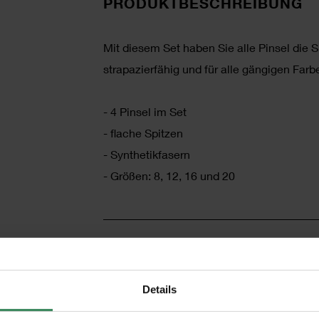
PRODUKTBESCHREIBUNG
Mit diesem Set haben Sie alle Pinsel die S
strapazierfähig und für alle gängigen Far
- 4 Pinsel im Set
- flache Spitzen
- Synthetikfasern
- Größen: 8, 12, 16 und 20
HERSTELLER
Details