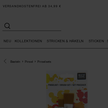
VERSANDKOSTENFREI AB 34,99 €
NEU
KOLLEKTIONEN
STRICKEN & HÄKELN
STICKEN
Neu general.openMenu
Kollektionen general.openMe
Stricken 
Eine Kategorie zurück navigieren
Basteln
Pinsel
Pinselsets