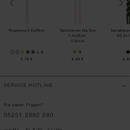
Ringkerze 2,4x28cm
Spitzkerzen Dip Dye
Spiralkerz
1,4x28cm
Ø2,4x1
2 Stück
+ 4
4,79 €
8,49 €
4,9
SERVICE HOTLINE
Sie haben Fragen?
Telefonnummer
05251 2882 280
von Mo. - Fr. 8:30 - 17 Uhr