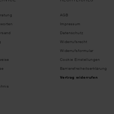
eratung
AGB
tworten
Impressum
ersand
Datenschutz
g
Widerrufsrecht
Widerrufsformular
weise
Cookie Einstellungen
se
Barrierefreiheitserklärung
n
Vertrag widerrufen
chnis