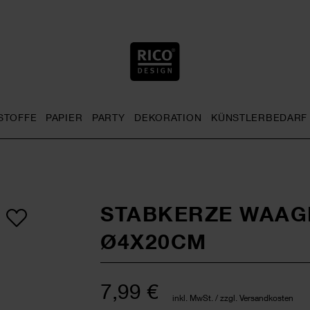
STOFFE
PAPIER
PARTY
DEKORATION
KÜNSTLERBEDARF
nu
& Häkeln general.openMenu
Sticken general.openMenu
Stoffe general.openMenu
Papier general.openMenu
Party general.openMenu
Dekoration gen
STABKERZE WAAG
Ø4X20CM
7,99 €
inkl. MwSt. / zzgl. Versandkosten