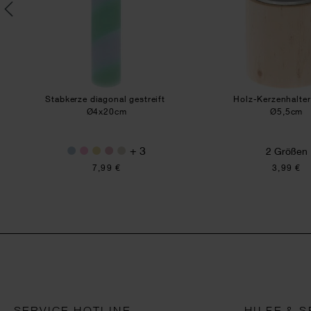
m
Stabkerze diagonal gestreift
Holz-Kerzenhalte
Ø4x20cm
Ø5,5cm
+ 3
2 Größen
7,99 €
3,99 €
SERVICE HOTLINE
HILFE & S