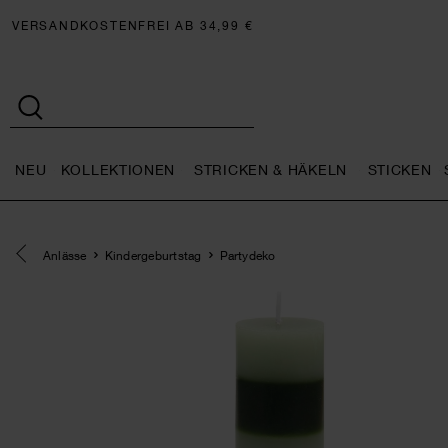
VERSANDKOSTENFREI AB 34,99 €
NEU
KOLLEKTIONEN
STRICKEN & HÄKELN
STICKEN
Neu general.openMenu
Kollektionen general.openMe
Stricken 
Eine Kategorie zurück navigieren
Anlässe
Kindergeburtstag
Partydeko