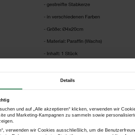
- gestreifte Stabkerze
- in verschiedenen Farben
- Größe: Ø4x20cm
- Material: Paraffin (Wachs)
- Inhalt: 1 Stück
Details
WARNHINWEISE KERZEN
chtig
WARNHINWEISE KERZEN
uchen und auf „Alle akzeptieren“ klicken, verwenden wir Cookie
site und Marketing-Kampagnen zu sammeln sowie personalisierte
zeigen.
en“, verwenden wir Cookies ausschließlich, um die Benutzerfreun