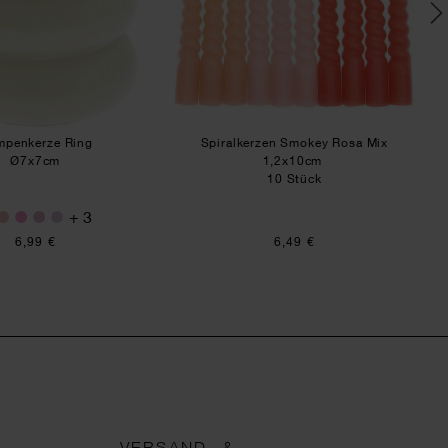
mpenkerze Ring
Spiralkerzen Smokey Rosa Mix
Ø7x7cm
1,2x10cm
10 Stück
+ 3
6,99 €
6,49 €
VERSAND- &