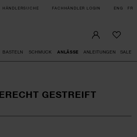
HÄNDLERSUCHE
FACHHÄNDLER LOGIN
ENG
FR
BASTELN
SCHMUCK
ANLÄSSE
ANLEITUNGEN
SALE
eral.openMenu
Künstlerbedarf general.openMenu
Basteln general.openMenu
Schmuck general.openMenu
Anlässe general.op
Anleit
S
ERECHT GESTREIFT