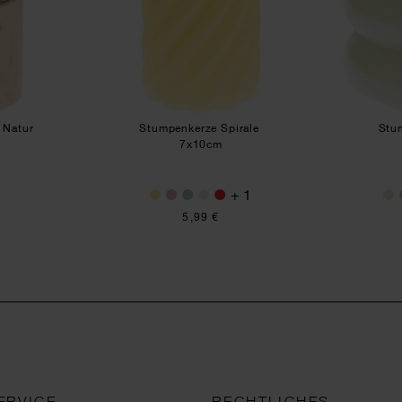
r Natur
Stumpenkerze Spirale
Stu
7x10cm
+ 1
5,99 €
ERVICE
RECHTLICHES