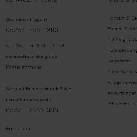
Kontakt & B
Sie haben Fragen?
Telefonnummer
Fragen & An
05251 2882 280
Zahlung & V
von Mo. - Fr. 8:30 - 17 Uhr
Rücksendun
service@rico-design.de
Newsletter
Kontaktformular
Korrekturhin
Pflegehinwei
Sie sind Businesskunde?
Sie
Abkürzunge
erreichen uns unter
Inhaltsverzei
05251 2882 333
Folge uns