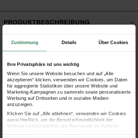
PRODUKTBESCHREIBUNG
So einfach war Sticken noch nie! Mit dieser besonderen
Zustimmung
Details
Über Cookies
Stickpackung lassen sich im Handumdrehen florale Motive
auf Kleidungsstücke, Tischdecken oder Stoffservietten
Ihre Privatsphäre ist uns wichtig
sticken. Sie müssen dazu die selbstklebende Vorlage auf
Wenn Sie unsere Website besuchen und auf „Alle
einen waschbaren Textiluntergrund kleben, diesen in einen
akzeptieren“ klicken, verwenden wir Cookies, um Daten
Stickrahmen einspannen und das Motiv nach
für aggregierte Statistiken über unsere Website und
Marketing-Kampagnen zu sammeln sowie personalisierte
vorgezeichneter Anleitung sticken. Nach dem Sticken lässt
Werbung auf Drittseiten und in sozialen Medien
sich die aufgeklebte Vorlage mit warmem Wasser ganz
anzuzeigen.
einfach vom bestickten Untergrund waschen! Fertig ist Ihre
Klicken Sie auf „Alle ablehnen“, verwenden wir Cookies
ausschließlich, um die Benutzerfreundlichkeit der
Kreation.
Website sicherzustellen, die Reichweite im Rahmen
aggregierter Statistiken zu messen und Ihre Auswahl für