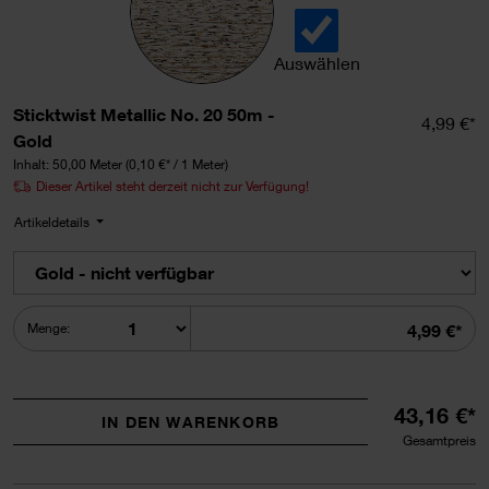
Auswählen
Sticktwist Metallic No. 20
Sticktwist Metallic No. 20 50m -
Einzelpr
4,99 €*
Gold
Inhalt:
50,00 Meter
(0,10 €* / 1 Meter)
Dieser Artikel steht derzeit nicht zur Verfügung!
Artikeldetails
Summe
Menge:
4,99 €*
43,16 €*
IN DEN WARENKORB
Gesamtpreis