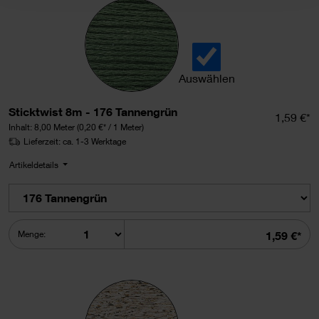
Auswählen
Sticktwist 8m auswählen.
Sticktwist 8m - 176 Tannengrün
Einzelpr
1,59 €*
Inhalt:
8,00 Meter
(0,20 €* / 1 Meter)
Lieferzeit: ca. 1-3 Werktage
Artikeldetails
Summe
Menge:
1,59 €*