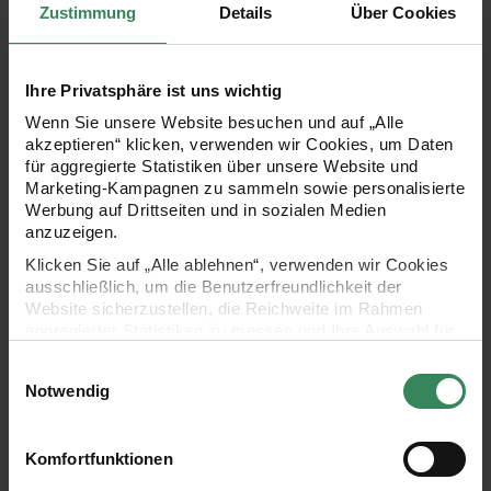
Zustimmung
Details
Über Cookies
Ihre Privatsphäre ist uns wichtig
Wenn Sie unsere Website besuchen und auf „Alle
akzeptieren“ klicken, verwenden wir Cookies, um Daten
für aggregierte Statistiken über unsere Website und
Marketing-Kampagnen zu sammeln sowie personalisierte
Werbung auf Drittseiten und in sozialen Medien
anzuzeigen.
Klicken Sie auf „Alle ablehnen“, verwenden wir Cookies
ausschließlich, um die Benutzerfreundlichkeit der
Auswählen
Website sicherzustellen, die Reichweite im Rahmen
Leinenband wollweiß 11-fä
aggregierter Statistiken zu messen und Ihre Auswahl für
Leinenband wollweiß 11-fädig 50cm
Einzelprei
34,99 €*
zukünftige Besuche zu speichern.
Inhalt:
1,00 Meter
Einwilligungsauswahl
Ihre Einwilligung ist freiwillig und kann jederzeit über den
Lieferzeit: ca. 1-3 Werktage
Notwendig
Link „Cookie-Einstellungen“ im Fußbereich der Seite
Artikeldetails
widerrufen werden. Weitere Informationen zu den
verwendeten Technologien und den Empfängern der
Komfortfunktionen
Summe
Daten finden Sie in unserer Datenschutzerklärung.
Menge:
34,99 €*