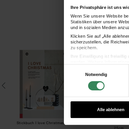
Ihre Privatsphäre ist uns wi
Wenn Sie unsere Website bes
Statistiken über unsere Web
und in sozialen Medien anzu
Klicken Sie auf „Alle ablehn
sicherzustellen, die Reichwe
zu speichern.
t Ø 15cm
Grafische Glocke Bild Ø 15cm
Stickbuch I love Christmas 180
Stic
Ihre Einwilligung ist freiwil
SET
werden. Weitere Information
Einwilligungsauswahl
Datenschutzerklärung.
Notwendig
Impressum
Datenschutz
Alle ablehnen
 Ø
Stickbuch I love Christmas 180
Stickpackung Häuser für
25cm