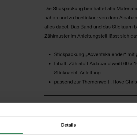
Die Stickpackung beinhaltet alle Materia
nähen und zu besticken: von dem Aidaband,
alles dabei. Das Band und das Stickgarn
Zählmuster im Anleitungsteil lässt sich d
Stickpackung „Adventskalender“ mit 
Inhalt: Zählstoff Aidaband weiß 60 
Sticknadel, Anleitung
passend zur Themenwelt „I love Chri
HERSTELLER
Details