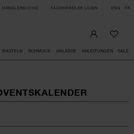
HÄNDLERSUCHE
FACHHÄNDLER LOGIN
ENG
FR
BASTELN
SCHMUCK
ANLÄSSE
ANLEITUNGEN
SALE
eral.openMenu
Künstlerbedarf general.openMenu
Basteln general.openMenu
Schmuck general.openMenu
Anlässe general.op
Anleit
S
DVENTSKALENDER