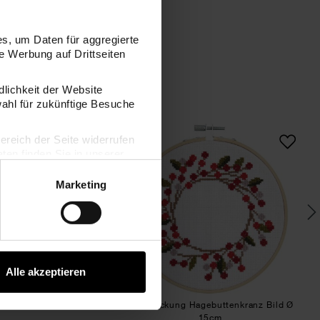
s, um Daten für aggregierte
 Werbung auf Drittseiten
dlichkeit der Website
wahl für zukünftige Besuche
allring Ø 25cm
Stickpackung Beerenkranz Bild Ø 15cm
Stickpackung Hagebu
bereich der Seite widerrufen
SET
en finden Sie in unserer
Marketing
Alle akzeptieren
 Beerenkranz Bild Ø 15cm
Stickpackung Hagebuttenkranz Bild Ø
15cm