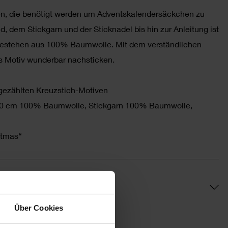
len, die benötigt werden um Adventskalendersäckchen zu
 dem Stickgarn und der Sticknadel bis hin zur Anleitung ist
 bestehen aus 100% Baumwolle. Mit dem verständlichen
as Motiv wunderbar nachsticken.
gezählten Kreuzstich-Motiven
x 10 cm 100% Baumwolle, Stickgarn 100% Baumwolle,
stmas“
Über Cookies