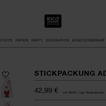
STOFFE
PAPIER
PARTY
DEKORATION
KÜNSTLERBEDARF
nu
& Häkeln general.openMenu
Sticken general.openMenu
Stoffe general.openMenu
Papier general.openMenu
Party general.openMenu
Dekoration gen
STICKPACKUNG A
42,99 €
inkl. MwSt. / zzgl. Versandkosten