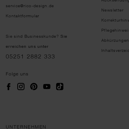
service@rico-design.de
Newsletter
Kontaktformular
Korrekturhin
Pflegehinwei
Sie sind Businesskunde?
Sie
Abkürzunge
erreichen uns unter
Inhaltsverzei
05251 2882 333
Folge uns
Instagram
Pinterest
YouTube
TikTok
Facebook
UNTERNEHMEN