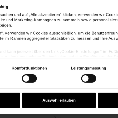
chtig
uchen und auf „Alle akzeptieren“ klicken, verwenden wir Cookie
site und Marketing-Kampagnen zu sammeln sowie personalisierte
zeigen.
KAUFEMPFEHLUNG
en“, verwenden wir Cookies ausschließlich, um die Benutzerfreun
ite im Rahmen aggregierter Statistiken zu messen und Ihre Aus
kpackung Häuser für Metallring Ø 25cm
Stickpackung Welcome für Met
lig und kann jederzeit über den Link „Cookie-Einstellungen“ im Fuß
SET
SET
en zu den verwendeten Technologien und den Empfängern der Dat
Komfortfunktionen
Leistungsmessung
Vertrag widerrufen
Auswahl erlauben
 Metallring Ø
Stickpackung Welcome für Metallring Ø
Stickpackung
25cm