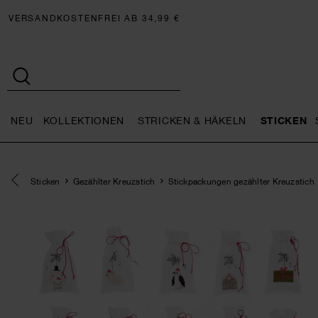
VERSANDKOSTENFREI AB 34,99 €
NEU
KOLLEKTIONEN
STRICKEN & HÄKELN
STICKEN
Neu general.openMenu
Kollektionen general.openMe
Stricken 
Eine Kategorie zurück navigieren
Sticken
Gezählter Kreuzstich
Stickpackungen gezählter Kreuzstich
SET