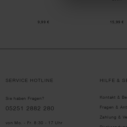
9,99 €
15,99 €
SERVICE HOTLINE
HILFE & S
Kontakt & B
Sie haben Fragen?
Telefonnummer
Fragen & An
05251 2882 280
Zahlung & V
von Mo. - Fr. 8:30 - 17 Uhr
Rücksendun