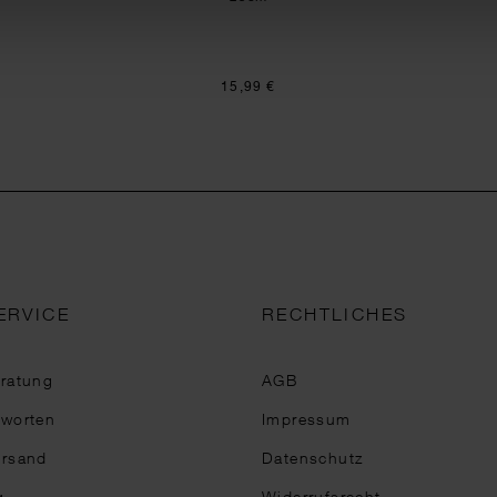
15,99 €
ERVICE
RECHTLICHES
eratung
AGB
tworten
Impressum
ersand
Datenschutz
g
Widerrufsrecht