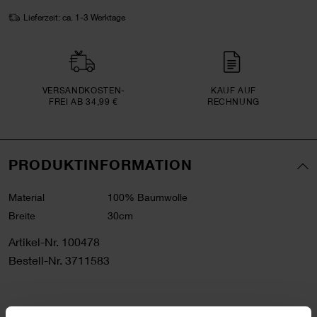
Lieferzeit: ca. 1-3 Werktage
VERSAND­KOSTEN­
KAUF AUF
FREI AB 34,99 €
RECHNUNG
PRODUKTINFORMATION
Material
100% Baumwolle
Breite
30cm
Artikel-Nr.
100478
Bestell-Nr.
3711583