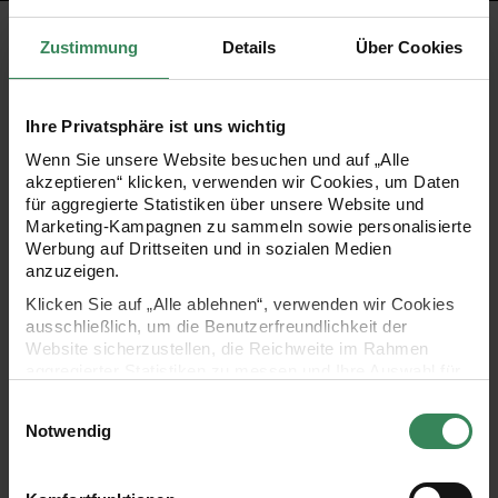
PRODUKTBESCHREIBUNG
Zustimmung
Details
Über Cookies
Die Stickpackung beinhaltet alle Materialien, um diesen
Ihre Privatsphäre ist uns wichtig
Adventskalender nachzusticken: Vom Nessel-
Wenn Sie unsere Website besuchen und auf „Alle
Stoffzuschnitt, den Posterhängern, den Ringen, dem
akzeptieren“ klicken, verwenden wir Cookies, um Daten
Stickgarn und der Sticknadel bis hin zur detaillierten
für aggregierte Statistiken über unsere Website und
Marketing-Kampagnen zu sammeln sowie personalisierte
Anleitung. Nur ein Stickring wird noch benötigt. Aufgrund
Werbung auf Drittseiten und in sozialen Medien
des vorgezeichneten Motivs lässt sich das Stickbild super
anzuzeigen.
einfach nachsticken.
Klicken Sie auf „Alle ablehnen“, verwenden wir Cookies
ausschließlich, um die Benutzerfreundlichkeit der
Website sicherzustellen, die Reichweite im Rahmen
- Vorgezeichnete Stickpackung
aggregierter Statistiken zu messen und Ihre Auswahl für
zukünftige Besuche zu speichern.
- Motiv: Adventskalender
Einwilligungsauswahl
Ihre Einwilligung ist freiwillig und kann jederzeit über den
- Inhalt: Stoffzuschnitt aus 100% Baumwolle, Posterhänger
Notwendig
Link „Cookie-Einstellungen“ im Fußbereich der Seite
30 cm, Stickgarn aus 100% Baumwolle, 24 Ringe,
widerrufen werden. Weitere Informationen zu den
verwendeten Technologien und den Empfängern der
Sticknadel und Stickanleitung