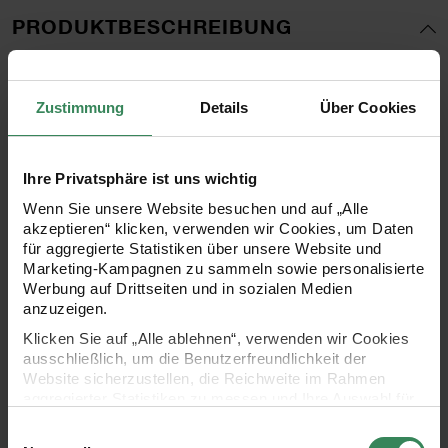
PRODUKTBESCHREIBUNG
Ob geblümt, gepunktet oder gestreift, mit grafischen
Mustern oder fröhlichen Dessins, mit klassischen
Zustimmung
Details
Über Cookies
Symbolen oder ausgefallenen Prints - bei uns finden Sie
ein umfangreiches Angebot an abwechslungsreichen
Ihre Privatsphäre ist uns wichtig
Druckstoffen, die allesamt aus 100 % Baumwolle
Wenn Sie unsere Website besuchen und auf „Alle
bestehen. Die Druckstoffe sind als Meterware und
akzeptieren“ klicken, verwenden wir Cookies, um Daten
für aggregierte Statistiken über unsere Website und
Zuschnitte erhältlich. Alle Stoffe eignen sich hervorragend
Marketing-Kampagnen zu sammeln sowie personalisierte
zum Nähen und Basteln und laden mit ihren vielfältigen
Werbung auf Drittseiten und in sozialen Medien
anzuzeigen.
Motiven zum kreativen Gestalten ein. Lassen Sie sich
Klicken Sie auf „Alle ablehnen“, verwenden wir Cookies
inspirieren!
ausschließlich, um die Benutzerfreundlichkeit der
Website sicherzustellen, die Reichweite im Rahmen
aggregierter Statistiken zu messen und Ihre Auswahl für
•
Druckstoff aus 100% Baumwolle, 145 g/m², waschbar bei
zukünftige Besuche zu speichern.
Einwilligungsauswahl
30° C