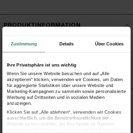
PRODUKTINFORMATION
Material
Baumwolle
Zustimmung
Details
Über Cookies
Größe
30x30cm
Artikel-Nr.
100203
Bestell-Nr.
3545652
Ihre Privatsphäre ist uns wichtig
Wenn Sie unsere Website besuchen und auf „Alle
akzeptieren“ klicken, verwenden wir Cookies, um Daten
für aggregierte Statistiken über unsere Website und
Marketing-Kampagnen zu sammeln sowie personalisierte
Werbung auf Drittseiten und in sozialen Medien
PRODUKTBESCHREIBUNG
anzuzeigen.
Klicken Sie auf „Alle ablehnen“, verwenden wir Cookies
Klassische Stoffservietten sind nicht nur ein Must-Have für
ausschließlich, um die Benutzerfreundlichkeit der
Hochzeitsfeiern, Weihnachten oder zur Kommunion, auch
Website sicherzustellen, die Reichweite im Rahmen
aggregierter Statistiken zu messen und Ihre Auswahl für
auf Gartenpartys oder zum gemütlichen Abendessen mit