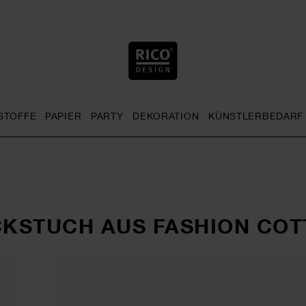
STOFFE
PAPIER
PARTY
DEKORATION
KÜNSTLERBEDARF
nu
& Häkeln general.openMenu
Sticken general.openMenu
Stoffe general.openMenu
Papier general.openMenu
Party general.openMenu
Dekoration gen
KSTUCH AUS FASHION COT