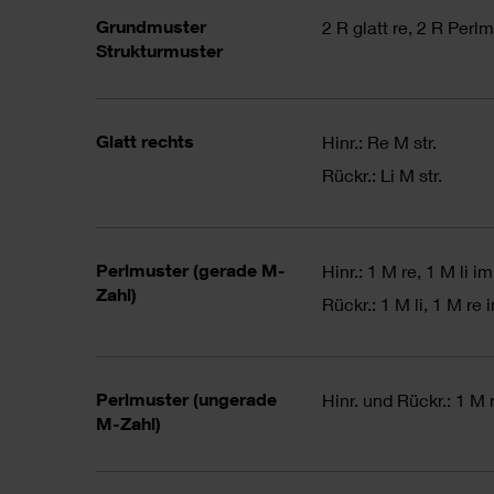
Grundmuster
2 R glatt re, 2 R Perl
Strukturmuster
Glatt rechts
Hinr.: Re M str.
Rückr.: Li M str.
Perlmuster (gerade M-
Hinr.: 1 M re, 1 M li i
Zahl)
Rückr.: 1 M li, 1 M re
Perlmuster (ungerade
Hinr. und Rückr.: 1 M 
M-Zahl)