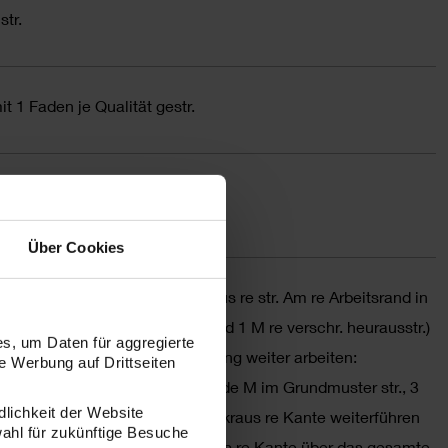
str.
t 1 Faden je Qualität gestr.
 10 cm
Über Cookies
ischen den RM (= 1 M re) kraus re str. Am re Arbeitsrand in
 der RM verdoppeln (= 1 M re und 1 M re verschr. heurausstr.)
s, um Daten für aggregierte
sind. Dann in folgender Einteilung weiter arbeiten:
 Werbung auf Drittseiten
 folgende M verdoppeln und beide M im Grundmuster str., 3
dlichkeit der Website
un. am re Arbeitsrand nach der kraus re Kante weiterführen
wahl für zukünftige Besuche
er einfügen. Beidseitig die kraus re Kante über das gesamte