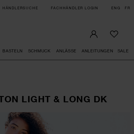
HÄNDLERSUCHE
FACHHÄNDLER LOGIN
ENG
FR
BASTELN
SCHMUCK
ANLÄSSE
ANLEITUNGEN
SALE
eral.openMenu
Künstlerbedarf general.openMenu
Basteln general.openMenu
Schmuck general.openMenu
Anlässe general.op
Anleit
S
TON LIGHT & LONG DK