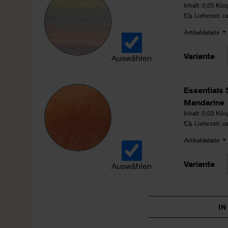
Inhalt:
0,05 Kil
Lieferzeit: 
Artikeldetails
Variante
Auswählen
Fashion Cotton Light & Long dk
Essentials 
Mandarine
Inhalt:
0,03 Kil
Lieferzeit: 
Artikeldetails
Variante
Auswählen
Essentials Super Kid Mohair Lo
I