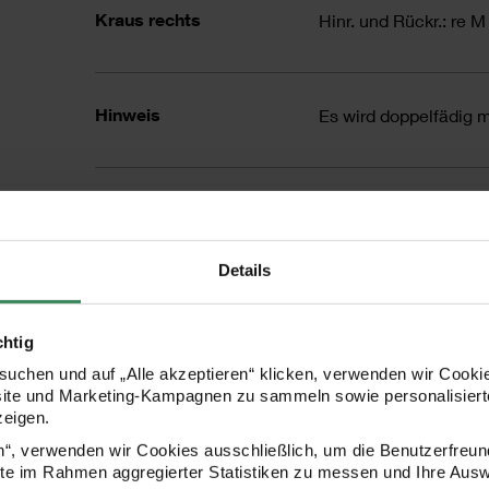
Kraus rechts
Hinr. und Rückr.: re M 
Hinweis
Es wird doppelfädig mi
Maschenprobe im
20 M und 30 R =10 x
Grundmuster
Details
Anleitung
3 M anschlagen und zw
chtig
jeder 4. R die M nach
uchen und auf „Alle akzeptieren“ klicken, verwenden wir Cookie
bis 9 M auf der Nadel 
site und Marketing-Kampagnen zu sammeln sowie personalisierte
zeigen.
RM, 3 M kraus re, die
en“, verwenden wir Cookies ausschließlich, um die Benutzerfreun
M kraus re, RM. Die Z
ite im Rahmen aggregierter Statistiken zu messen und Ihre Aus
und in das Grundmust