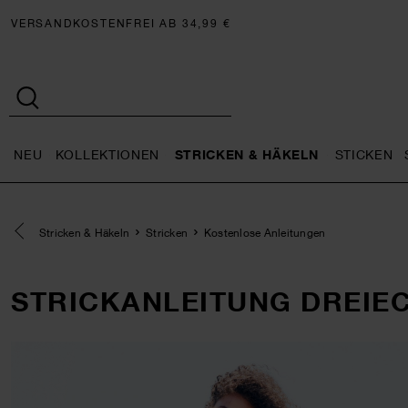
VERSANDKOSTENFREI AB 34,99 €
NEU
KOLLEKTIONEN
STRICKEN & HÄKELN
STICKEN
Neu general.openMenu
Kollektionen general.openMe
Stricken 
Eine Kategorie zurück navigieren
Stricken & Häkeln
Stricken
Kostenlose Anleitungen
STRICKANLEITUNG DREIEC