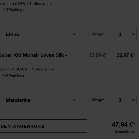
ogramm
(99,80 €* / 1 Kilogramm)
ca. 1-3 Werktage
Menge:
 auswählen.
Einzelpreis
Summe
Super Kid Mohair Loves Silk -
10,99 €*
32,97 €*
ogramm
(439,60 €* / 1 Kilogramm)
ca. 1-3 Werktage
Menge:
ves Silk auswählen.
47,94 €*
N DEN WARENKORB
Gesamtpreis