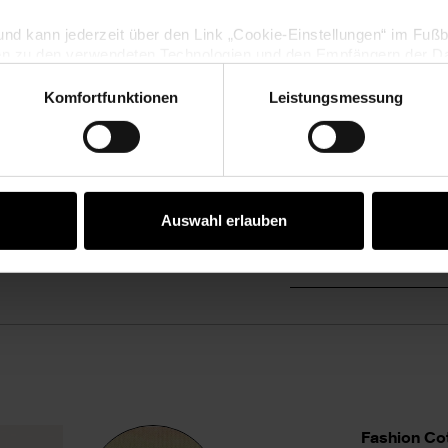
Tuch weiterführen. N
lig und kann jederzeit über den Link „Cookie-Einstellungen“ im Fuß
en zu den verwendeten Technologien und den Empfängern der Dat
Dann alle M abk.
Komfortfunktionen
Leistungsmessung
Vertrag widerrufen
Fertigstellung
Das Tuch laut Größen
Auswahl erlauben
WEI
Fashion Cot