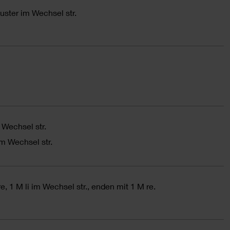
muster im Wechsel str.
m Wechsel str.
 im Wechsel str.
re, 1 M li im Wechsel str., enden mit 1 M re.