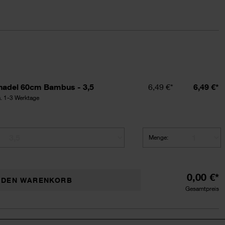
Einzelpreis
Summe
nadel 60cm Bambus - 3,5
6,49 €*
6,49 €*
ca. 1-3 Werktage
Menge:
auswählen.
0,00 €*
N DEN WARENKORB
Gesamtpreis