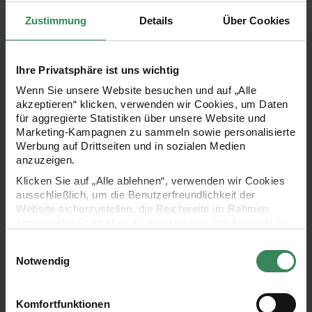
Zustimmung
Details
Über Cookies
Ihre Privatsphäre ist uns wichtig
Wenn Sie unsere Website besuchen und auf „Alle
akzeptieren“ klicken, verwenden wir Cookies, um Daten
für aggregierte Statistiken über unsere Website und
Marketing-Kampagnen zu sammeln sowie personalisierte
Werbung auf Drittseiten und in sozialen Medien
anzuzeigen.
Klicken Sie auf „Alle ablehnen“, verwenden wir Cookies
ausschließlich, um die Benutzerfreundlichkeit der
Website sicherzustellen, die Reichweite im Rahmen
aggregierter Statistiken zu messen und Ihre Auswahl für
zukünftige Besuche zu speichern.
Einwilligungsauswahl
Ihre Einwilligung ist freiwillig und kann jederzeit über den
Notwendig
Link „Cookie-Einstellungen“ im Fußbereich der Seite
widerrufen werden. Weitere Informationen zu den
verwendeten Technologien und den Empfängern der
Komfortfunktionen