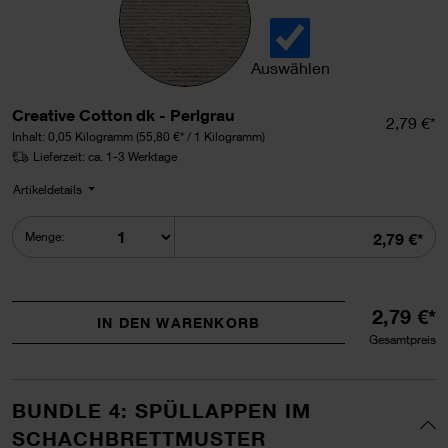
Auswählen
Creative Cotton dk auswähl
Creative Cotton dk - Perlgrau
Einzelpr
2,79 €*
Inhalt:
0,05 Kilogramm
(55,80 €* / 1 Kilogramm)
Lieferzeit: ca. 1-3 Werktage
Artikeldetails
Summe
Menge:
2,79 €*
2,79 €*
IN DEN WARENKORB
Gesamtpreis
BUNDLE 4: SPÜLLAPPEN IM
SCHACHBRETTMUSTER