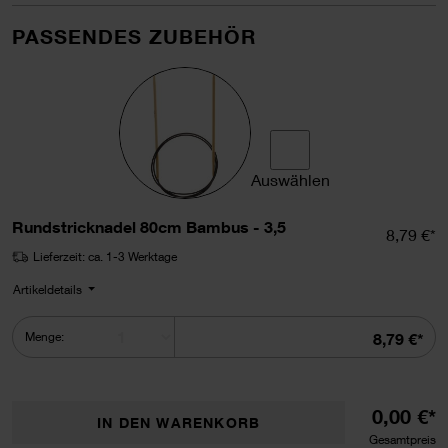
PASSENDES ZUBEHÖR
Auswählen
Rundstricknadel 80cm Bam
Rundstricknadel 80cm Bambus - 3,5
Einzelpr
8,79 €*
Lieferzeit: ca. 1-3 Werktage
Artikeldetails
Summe
Menge:
8,79 €*
0,00 €*
IN DEN WARENKORB
Gesamtpreis