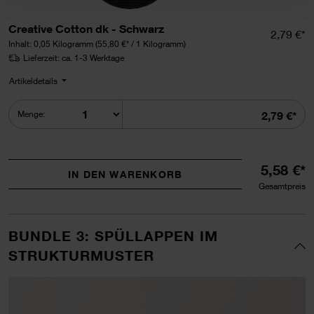
Creative Cotton dk auswähl
Creative Cotton dk - Schwarz
Einzelpr
2,79 €*
Inhalt:
0,05 Kilogramm
(55,80 €* / 1 Kilogramm)
Lieferzeit: ca. 1-3 Werktage
Artikeldetails
Summe
Menge:
2,79 €*
5,58 €*
IN DEN WARENKORB
Gesamtpreis
BUNDLE 3: SPÜLLAPPEN IM
STRUKTURMUSTER