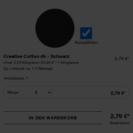
Auswählen
Creative Cotton dk auswähl
Creative Cotton dk - Schwarz
Einzelpr
2,79 €*
Inhalt:
0,05 Kilogramm
(55,80 €* / 1 Kilogramm)
Lieferzeit: ca. 1-3 Werktage
Artikeldetails
Summe
Menge:
2,79 €*
2,79 €*
IN DEN WARENKORB
Gesamtpreis